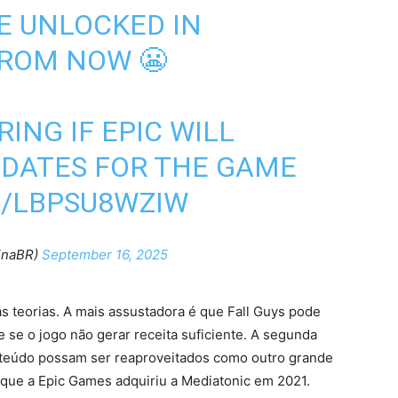
E UNLOCKED IN
FROM NOW 😬
ING IF EPIC WILL
PDATES FOR THE GAME
M/LBPSU8WZIW
inaBR)
September 16, 2025
as teorias. A mais assustadora é que Fall Guys pode
se o jogo não gerar receita suficiente. A segunda
onteúdo possam ser reaproveitados como outro grande
já que a Epic Games adquiriu a Mediatonic em 2021.