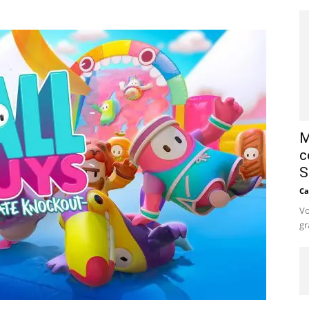
M
c
S
Ca
Vo
gr