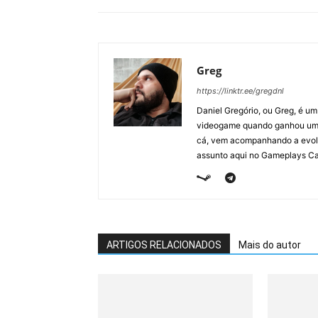
Greg
https://linktr.ee/gregdnl
Daniel Gregório, ou Greg, é u
videogame quando ganhou um F
cá, vem acompanhando a evolu
assunto aqui no Gameplays Ca
ARTIGOS RELACIONADOS
Mais do autor