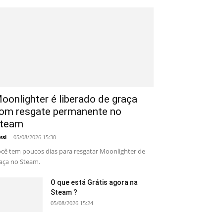
oonlighter é liberado de graça
om resgate permanente no
team
ssi
-
05/08/2026 15:30
cê tem poucos dias para resgatar Moonlighter de
aça no Steam.
O que está Grátis agora na
Steam ?
05/08/2026 15:24