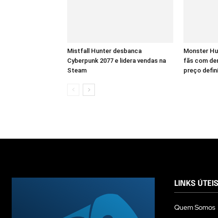
Mistfall Hunter desbanca
Monster Hu
Cyberpunk 2077 e lidera vendas na
fãs com dem
Steam
preço defin
LINKS ÚTEI
Quem Somos