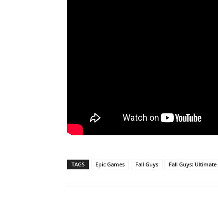
TAGS
Epic Games
Fall Guys
Fall Guys: Ultimat