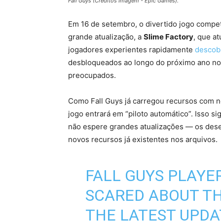
Fall Guys (Créditos Imagem - Epic Games).
Em 16 de setembro, o divertido jogo compe
grande atualização, a
Slime Factory
, que a
jogadores experientes rapidamente
descob
desbloqueados ao longo do próximo ano nos 
preocupados.
Como Fall Guys já carregou recursos com n
jogo entrará em “piloto automático”. Isso s
não espere grandes atualizações — os desen
novos recursos já existentes nos arquivos.
FALL GUYS PLAYE
SCARED ABOUT TH
THE LATEST UPD