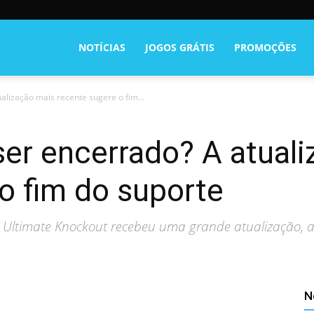
NOTÍCIAS
JOGOS GRÁTIS
PROMOÇÕES
alização mais recente sugere o fim...
ser encerrado? A atual
o fim do suporte
s: Ultimate Knockout recebeu uma grande atualização, a
N