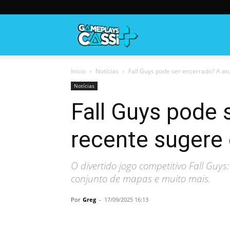
Gameplayscassi
Início
Notícias
Fall Guys pode ser encerrado? A atu
Notícias
Fall Guys pode 
recente sugere 
O divertido jogo competitivo Fall Guy
conjunto de mapas e muito mais.
Por
Greg
-
17/09/2025 16:13