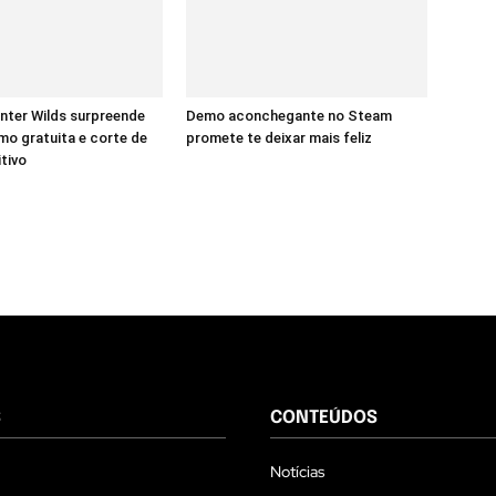
nter Wilds surpreende
Demo aconchegante no Steam
o gratuita e corte de
promete te deixar mais feliz
itivo
S
CONTEÚDOS
Notícias