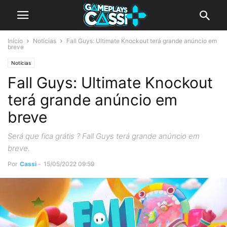
Início
Notícias
Fall Guys: Ultimate Knockout terá grande anúncio em
breve
Notícias
Fall Guys: Ultimate Knockout
terá grande anúncio em
breve
Será que fica grátis ? Fall Guys terá grande anúncio em
breve.
Por
Cassi
-
15/05/2022 09:59