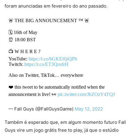
foram anunciadas em fevereiro do ano passado.
🚨 THE BIG ANNOUNCEMENT ™ 🚨
🗓️ 16th of May
⏰ 18:00 BST
📺 W H E R E ?
YouTube:
https://t.co/bGKEHjiQPh
Twitch:
https://t.co/ET3QrsrlrH
Also on Twitter, TikTok… everywhere
❤️ this tweet to be automatically notified when the
announcement is live! 👀
pic.twitter.com/JbZOzY4TQJ
— Fall Guys (@FallGuysGame)
May 12, 2022
Também é esperado que, em algum momento futuro Fall
Guys vire um jogo grátis free to play, já que o estúdio