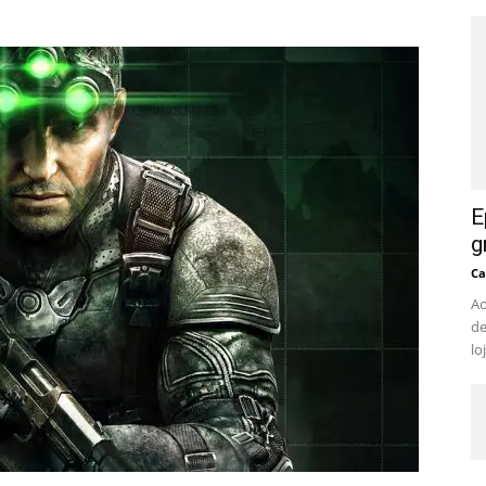
E
g
Ca
Ao
de
lo