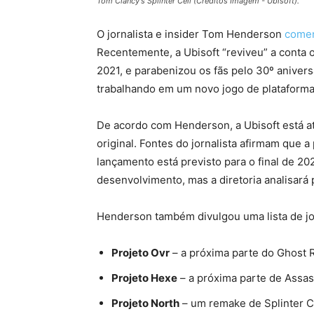
Tom Clancy's Splinter Cell (Créditos Imagem - Ubisoft).
O jornalista e insider Tom Henderson
come
Recentemente, a Ubisoft “reviveu” a conta o
2021, e parabenizou os fãs pelo 30º aniver
trabalhando em um novo jogo de plataform
De acordo com Henderson, a Ubisoft está 
original. Fontes do jornalista afirmam que 
lançamento está previsto para o final de
desenvolvimento, mas a diretoria analisará
Henderson também divulgou uma lista de jo
Projeto Ovr
– a próxima parte do Ghost 
Projeto Hexe
– a próxima parte de Assas
Projeto North
– um remake de Splinter Ce