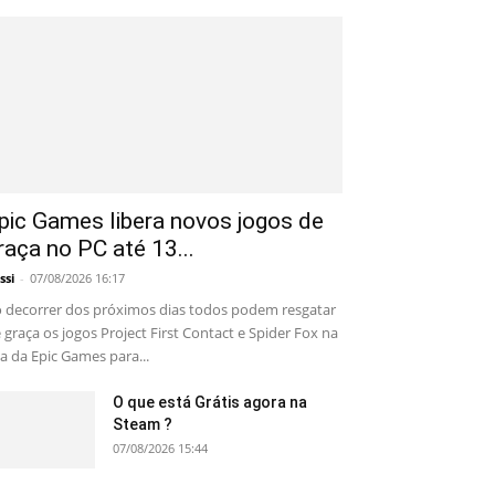
pic Games libera novos jogos de
raça no PC até 13...
ssi
-
07/08/2026 16:17
 decorrer dos próximos dias todos podem resgatar
 graça os jogos Project First Contact e Spider Fox na
ja da Epic Games para...
O que está Grátis agora na
Steam ?
07/08/2026 15:44