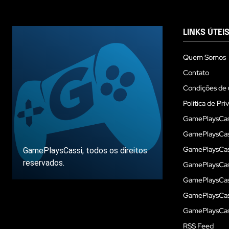
LINKS ÚTEI
Quem Somos
Contato
Condições de 
Política de Pri
GamePlaysCas
GamePlaysCass
GamePlaysCass
GamePlaysCassi, todos os direitos
reservados.
GamePlaysCas
GamePlaysCass
GamePlaysCas
Sobre
GamePlaysCass
RSS Feed