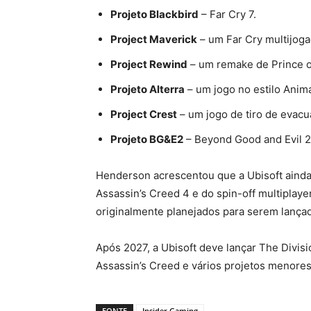
Projeto Blackbird
– Far Cry 7.
Project Maverick
– um Far Cry multijoga
Project Rewind
– um remake de Prince o
Projeto Alterra
– um jogo no estilo Anima
Project Crest
– um jogo de tiro de evac
Projeto BG&E2
– Beyond Good and Evil 2
Henderson acrescentou que a Ubisoft ainda
Assassin’s Creed 4 e do spin-off multiplaye
originalmente planejados para serem lançad
Após 2027, a Ubisoft deve lançar The Divisi
Assassin’s Creed e vários projetos menore
FONTE
Insider Gaming