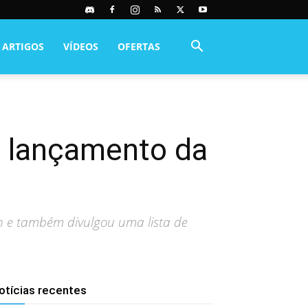
ARTIGOS
VÍDEOS
OFERTAS
de lançamento da
an e também divulgou uma lista de
otícias recentes