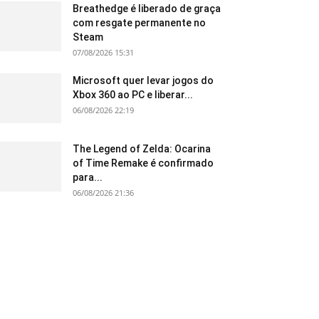
Breathedge é liberado de graça
com resgate permanente no
Steam
07/08/2026 15:31
Microsoft quer levar jogos do
Xbox 360 ao PC e liberar...
06/08/2026 22:19
The Legend of Zelda: Ocarina
of Time Remake é confirmado
para...
06/08/2026 21:36