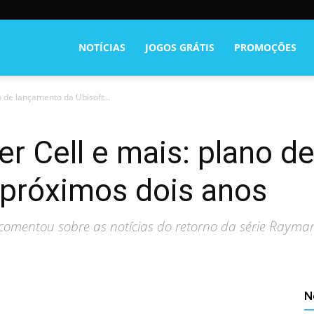
NOTÍCIAS
JOGOS GRÁTIS
PROMOÇÕES
no de lançamento da Ubisoft...
ter Cell e mais: plano 
 próximos dois anos
 comentou sobre as notícias do retorno da série Raym
N