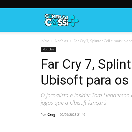
Gameplayscassi
Início
Notícias
Far Cry 7, Splinter Cell e mais: pla
Notícias
Far Cry 7, Splin
Ubisoft para os
O jornalista e insider Tom Henderson
jogos que a Ubisoft lançará.
Por
Greg
-
02/09/2025 21:49