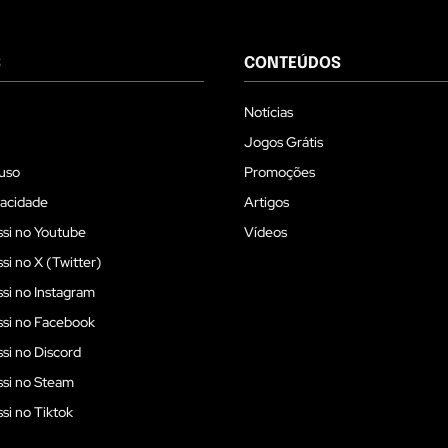
S
CONTEÚDOS
Notícias
Jogos Grátis
uso
Promoções
vacidade
Artigos
si no Youtube
Vídeos
i no X (Twitter)
i no Instagram
si no Facebook
i no Discord
si no Steam
i no Tiktok