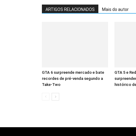
ARTIGOS RELACIONADOS
Mais do autor
GTA 6 surpreende mercado e bate
GTA 5 e Re
recordes de pré-venda segundo a
surpreende
Take-Two
histórico d