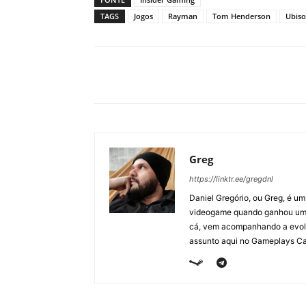
TAGS
Jogos
Rayman
Tom Henderson
Ubiso
Greg
https://linktr.ee/gregdnl
Daniel Gregório, ou Greg, é u
videogame quando ganhou um F
cá, vem acompanhando a evolu
assunto aqui no Gameplays Ca