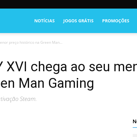
NOTÍCIAS
JOGOS GRÁTIS
PROMOÇÕES
nor preço histórico na Green Man...
 XVI chega ao seu men
reen Man Gaming
ativação Steam.
N