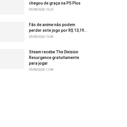
chegou de graça na PS Plus
05/08/2026 15:23
Fãs de anime não podem
perder este jogo por R$ 13,19...
05/08/2026 15:06
Steam recebe The Division
Resurgence gratuitamente
para jogar
05/08/2026 11:08