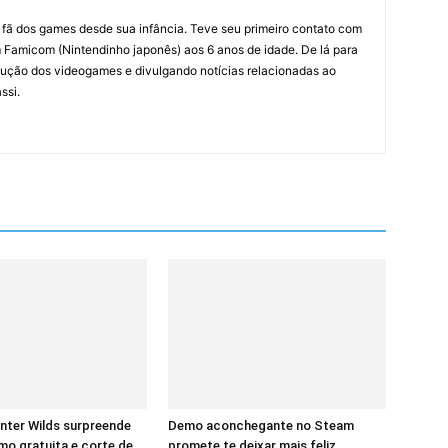
m fã dos games desde sua infância. Teve seu primeiro contato com
amicom (Nintendinho japonês) aos 6 anos de idade. De lá para
ção dos videogames e divulgando notícias relacionadas ao
ssi.
nter Wilds surpreende
Demo aconchegante no Steam
o gratuita e corte de
promete te deixar mais feliz