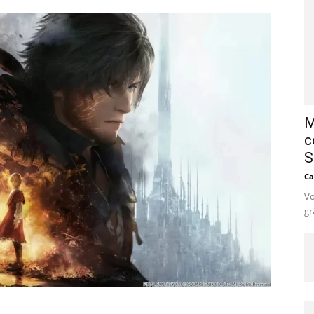
M
c
S
Ca
Vo
gr