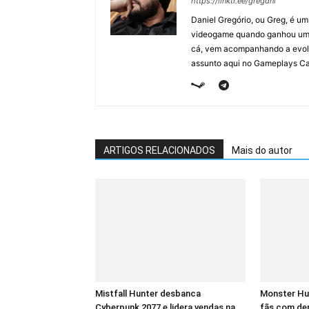
https://linktr.ee/gregdnl
Daniel Gregório, ou Greg, é u
videogame quando ganhou um F
cá, vem acompanhando a evolu
assunto aqui no Gameplays Ca
ARTIGOS RELACIONADOS
Mais do autor
Mistfall Hunter desbanca
Monster Hu
Cyberpunk 2077 e lidera vendas na
fãs com dem