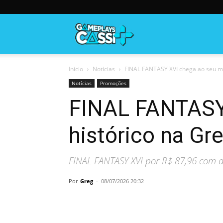
Gameplayscassi
Início
Notícias
FINAL FANTASY XVI chega ao seu me
Notícias
Promoções
FINAL FANTASY
histórico na G
FINAL FANTASY XVI por R$ 87,96 com 
Por
Greg
-
08/07/2026 20:32