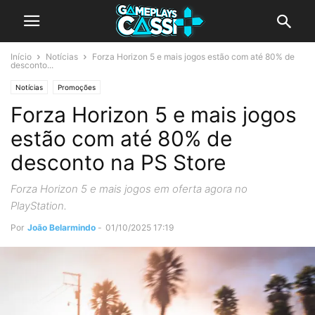
Início
Notícias
Forza Horizon 5 e mais jogos estão com até 80% de
desconto...
Notícias
Promoções
Forza Horizon 5 e mais jogos
estão com até 80% de
desconto na PS Store
Forza Horizon 5 e mais jogos em oferta agora no
PlayStation.
Por
João Belarmindo
-
01/10/2025 17:19