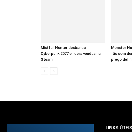
Mistfall Hunter desbanca
Monster Hu
Cyberpunk 2077 e lidera vendas na
fãs com dem
Steam
preço defin
LINKS ÚTEI