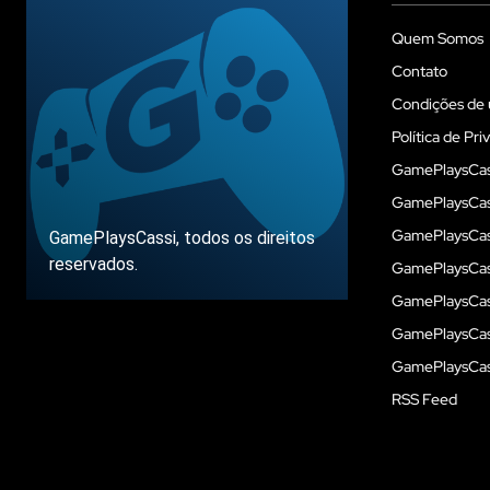
Quem Somos
Contato
Condições de 
Política de Pri
GamePlaysCas
GamePlaysCass
GamePlaysCass
GamePlaysCassi, todos os direitos
reservados.
GamePlaysCas
GamePlaysCass
GamePlaysCas
Sobre
GamePlaysCass
RSS Feed