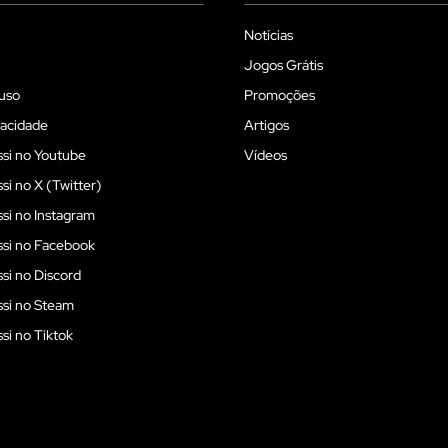
Notícias
Jogos Grátis
uso
Promoções
vacidade
Artigos
si no Youtube
Vídeos
i no X (Twitter)
i no Instagram
si no Facebook
i no Discord
si no Steam
i no Tiktok