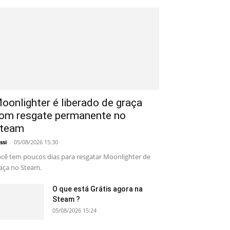
oonlighter é liberado de graça
om resgate permanente no
team
ssi
-
05/08/2026 15:30
cê tem poucos dias para resgatar Moonlighter de
aça no Steam.
O que está Grátis agora na
Steam ?
05/08/2026 15:24