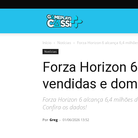
Gameplayscassi
Início
Notícias
Forza Horizon 6 alcança 6,4 milhões
Notícias
Forza Horizon 6
vendidas e dom
Forza Horizon 6 alcança 6,4 milhões d
Confira os dados!
Por
Greg
-
01/06/2026 13:52