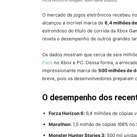
Forza Horizon 6 (Imagem: Xbox Game Studios).
O mercado de jogos eletrônicos recebeu n
alcançou a incrível marca de
6,4 milhões d
estrondoso do título de corrida da Xbox Ga
revela o desempenho de outros grandes lan
Os dados mostram que cerca de seis milhõe
Pass
no Xbox e PC. Dessa forma, a arrecada
impressionante marca de
500 milhões de d
breve, pois os desenvolvedores preparam o 
O desempenho dos recen
Forza Horizon 6:
6,4 milhões de cópias 
Marathon:
1,5 milhão de cópias (68% no
Monster Hunter Stories 3:
500 mil unida