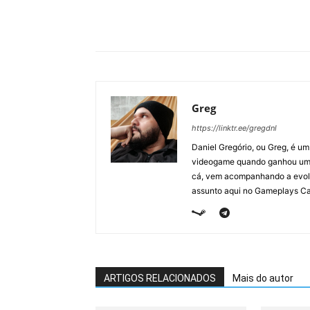
Greg
https://linktr.ee/gregdnl
Daniel Gregório, ou Greg, é u
videogame quando ganhou um F
cá, vem acompanhando a evolu
assunto aqui no Gameplays Ca
ARTIGOS RELACIONADOS
Mais do autor