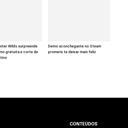
nter Wilds surpreende
Demo aconchegante no Steam
o gratuita e corte de
promete te deixar mais feliz
itivo
S
CONTEÚDOS