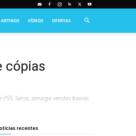
ARTIGOS
VÍDEOS
OFERTAS
e cópias
de PS5, Saros, amarga vendas baixas.
otícias recentes