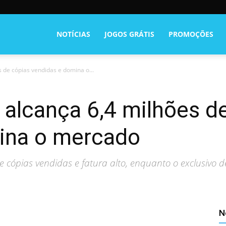
NOTÍCIAS
JOGOS GRÁTIS
PROMOÇÕES
 de cópias vendidas e domina o...
 alcança 6,4 milhões d
ina o mercado
e cópias vendidas e fatura alto, enquanto o exclusivo 
N