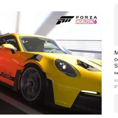
M
c
S
Ca
Vo
gr