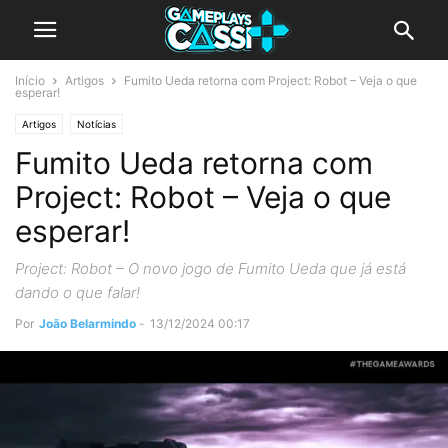
Início
Artigos
Fumito Ueda retorna com Project: Robot – Veja o que
esperar!
Artigos
Notícias
Fumito Ueda retorna com
Project: Robot – Veja o que
esperar!
Project: Robot – O novo jogo de Fumito Ueda que já está
dando o que falar!
Por
João Belarmindo
-
13/12/2024 00:17