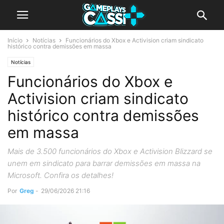
Início
Notícias
Funcionários do Xbox e Activision criam sindicato
histórico contra demissões em massa
Notícias
Funcionários do Xbox e
Activision criam sindicato
histórico contra demissões
em massa
Mais de 3.500 funcionários do Xbox e Activision Blizzard se
unem em sindicato para barrar demissões em massa na
Microsoft. Confira os detalhes!
Por
Greg
-
29/06/2026 21:16