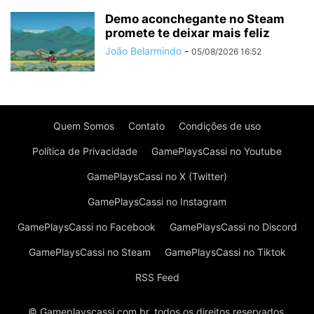
Demo aconchegante no Steam
promete te deixar mais feliz
João Belarmindo
-
05/08/2026 16:52
Quem Somos
Contato
Condições de uso
Política de Privacidade
GamePlaysCassi no Youtube
GamePlaysCassi no X (Twitter)
GamePlaysCassi no Instagram
GamePlaysCassi no Facebook
GamePlaysCassi no Discord
GamePlaysCassi no Steam
GamePlaysCassi no Tiktok
RSS Feed
© Gameplayscassi.com.br, todos os direitos reservados.