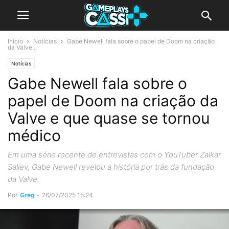
Início
Notícias
Gabe Newell fala sobre o papel de Doom na criação
da Valve...
Notícias
Gabe Newell fala sobre o
papel de Doom na criação da
Valve e que quase se tornou
médico
Em uma série recente de entrevistas com o YouTuber Zalkar
Saliev, Gabe Newell revelou a história por trás da fundação
da Valve.
Por
Greg
-
26/07/2025 15:24