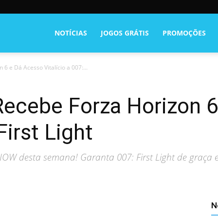
NOTÍCIAS
JOGOS GRÁTIS
PROMOÇÕES
 e Dá Acesso Vitalício a 007:...
cebe Forza Horizon 6
First Light
NOW desta semana! Garanta 007: First Light de graça e
N