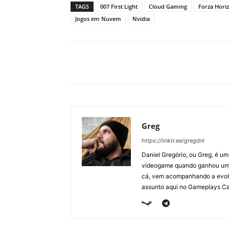
TAGS
007 First Light
Cloud Gaming
Forza Hori
Jogos em Nuvem
Nvidia
Greg
https://linktr.ee/gregdnl
Daniel Gregório, ou Greg, é u
videogame quando ganhou um F
cá, vem acompanhando a evolu
assunto aqui no Gameplays Ca