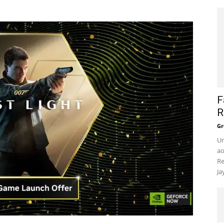
F
R
Gr
Um
ao
Re
Ja