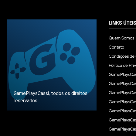
LINKS ÚTEI
Quem Somos
Contato
Condições de 
Política de Pri
GamePlaysCas
GamePlaysCass
GamePlaysCass
GamePlaysCassi, todos os direitos
reservados.
GamePlaysCas
GamePlaysCass
GamePlaysCas
Sobre
GamePlaysCass