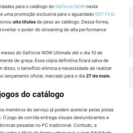
idades para o catálogo do
GeForce NOW
nesta
 de uma promoção exclusiva para o aguardado
007: First
cionou
oito títulos
de peso ao catálogo. Dessa forma,
oveitar o poder do streaming de alta performance
2 meses do GeForce NOW Ultimate até o dia 10 de
lmente de graça. Essa cópia definitiva ficará salva de
 disso, o benefício elimina a necessidade de realizar
no lançamento oficial, marcado para o dia
27 de maio
.
jogos do catálogo
 os membros do serviço já podem acelerar pelas pistas
6
. O jogo de corrida entrega visuais deslumbrantes e
écnicas pesadas no PC tradicional. Contudo, a
e rodar o título de forma ultrasuave e com fidelidade