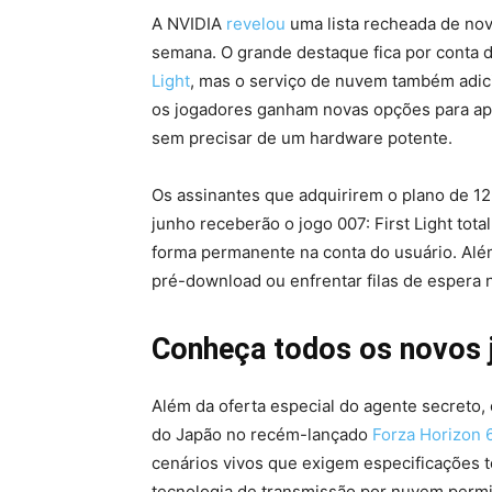
A NVIDIA
revelou
uma lista recheada de nov
semana. O grande destaque fica por conta
Light
, mas o serviço de nuvem também adi
os jogadores ganham novas opções para apr
sem precisar de um hardware potente.
Os assinantes que adquirirem o plano de 1
junho receberão o jogo 007: First Light tota
forma permanente na conta do usuário. Além
pré-download ou enfrentar filas de espera 
Conheça todos os novos 
Além da oferta especial do agente secreto,
do Japão no recém-lançado
Forza Horizon 
cenários vivos que exigem especificações t
tecnologia de transmissão por nuvem permit