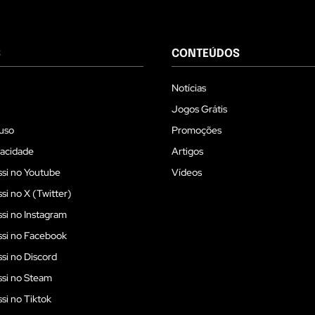
S
CONTEÚDOS
Notícias
Jogos Grátis
uso
Promoções
vacidade
Artigos
si no Youtube
Vídeos
i no X (Twitter)
i no Instagram
si no Facebook
i no Discord
si no Steam
i no Tiktok