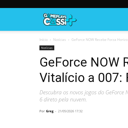
Gameplayscassi
Início
Notícias
GeForce NOW Recebe Forza Horizon 6
Notícias
GeForce NOW Re
Vitalício a 007: 
Descubra os novos jogos do GeForce 
6 direto pela nuvem.
Por
Greg
-
21/05/2026 17:32