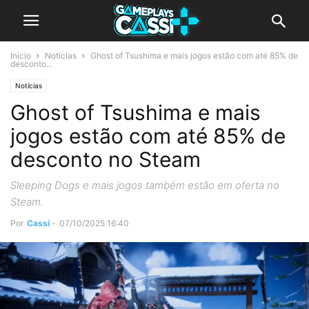
Início
Notícias
Ghost of Tsushima e mais jogos estão com até 85% de
desconto...
Notícias
Ghost of Tsushima e mais
jogos estão com até 85% de
desconto no Steam
Sleeping Dogs e mais jogos também estão em oferta no
Steam.
Por
Cassi
-
07/10/2025 16:40