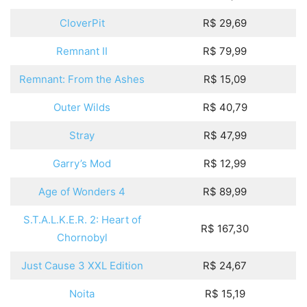
CloverPit
R$ 29,69
Remnant II
R$ 79,99
Remnant: From the Ashes
R$ 15,09
Outer Wilds
R$ 40,79
Stray
R$ 47,99
Garry’s Mod
R$ 12,99
Age of Wonders 4
R$ 89,99
S.T.A.L.K.E.R. 2: Heart of
R$ 167,30
Chornobyl
Just Cause 3 XXL Edition
R$ 24,67
Noita
R$ 15,19