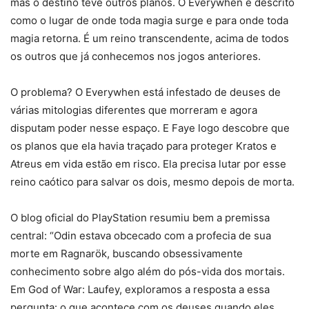
mas o destino teve outros planos. O Everywhen é descrito
como o lugar de onde toda magia surge e para onde toda
magia retorna. É um reino transcendente, acima de todos
os outros que já conhecemos nos jogos anteriores.
O problema? O Everywhen está infestado de deuses de
várias mitologias diferentes que morreram e agora
disputam poder nesse espaço. E Faye logo descobre que
os planos que ela havia traçado para proteger Kratos e
Atreus em vida estão em risco. Ela precisa lutar por esse
reino caótico para salvar os dois, mesmo depois de morta.
O blog oficial do PlayStation resumiu bem a premissa
central: “Odin estava obcecado com a profecia de sua
morte em Ragnarök, buscando obsessivamente
conhecimento sobre algo além do pós-vida dos mortais.
Em God of War: Laufey, exploramos a resposta a essa
pergunta: o que acontece com os deuses quando eles