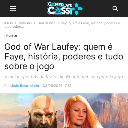
Início
Notícias
God of War Laufey: quem é Faye, história, poderes e
tudo sobre...
Notícias
God of War Laufey: quem é
Faye, história, poderes e tudo
sobre o jogo
A mulher por trás de Kratos finalmente tem seu próprio jogo
Por
João Belarmindo
-
03/06/2026 17:51