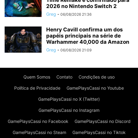
Time Remake é confirmado para
2026 no Nintendo Switch 2
Greg
-
06/08/2026 21:36
Henry Cavill confirma um dos
papéis principais na série de
Warhammer 40,000 da Amazon
Greg
-
06/08/2026 21:09
Quem Somos
Contato
Condições de uso
Política de Privacidade
GamePlaysCassi no Youtube
GamePlaysCassi no X (Twitter)
GamePlaysCassi no Instagram
GamePlaysCassi no Facebook
GamePlaysCassi no Discord
GamePlaysCassi no Steam
GamePlaysCassi no Tiktok