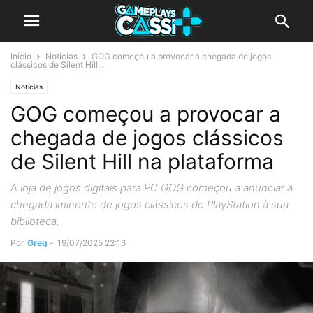
Início
Notícias
GOG começou a provocar a chegada de jogos
clássicos de Silent Hill...
Notícias
GOG começou a provocar a
chegada de jogos clássicos
de Silent Hill na plataforma
A loja de jogos digitais para PC GOG começou a anunciar a
chegada iminente de jogos clássicos do PlayStation à sua
biblioteca.
Por
Greg
-
19/07/2025 22:13