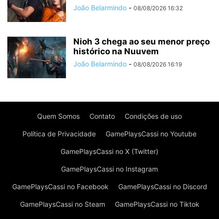
João Belarmindo
-
08/08/2026 16:32
Nioh 3 chega ao seu menor preço
histórico na Nuuvem
João Belarmindo
-
08/08/2026 16:19
Quem Somos
Contato
Condições de uso
Política de Privacidade
GamePlaysCassi no Youtube
GamePlaysCassi no X (Twitter)
GamePlaysCassi no Instagram
GamePlaysCassi no Facebook
GamePlaysCassi no Discord
GamePlaysCassi no Steam
GamePlaysCassi no Tiktok