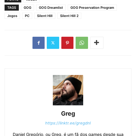
TAGS
GOG
GOG Dreamlist
GOG Preservation Program
Jogos
PC
Silent Hill
Silent Hill 2
Greg
https://linktr.ee/gregdnl
Daniel Gregório, ou Greg, é um fã dos games desde sua