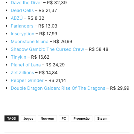
Dave the Diver
– R$ 32,39
Dead
Cells
– R$ 21,37
ABZÛ
– R$ 8,32
Farlanders
– R$ 13,03
Inscryption
– R$ 17,99
Moonstone Island
– R$ 26,99
Shadow Gambit: The Cursed Crew
– R$ 58,48
Tinykin
– R$ 16,62
Planet of Lana
– R$ 24,29
Zet
Zillions
– R$ 14,84
Pepper
Grinder
– R$ 21,14
Double Dragon Gaiden: Rise Of The Dragons
– R$ 29,99
TAGS
Jogos
Nuuvem
PC
Promoção
Steam