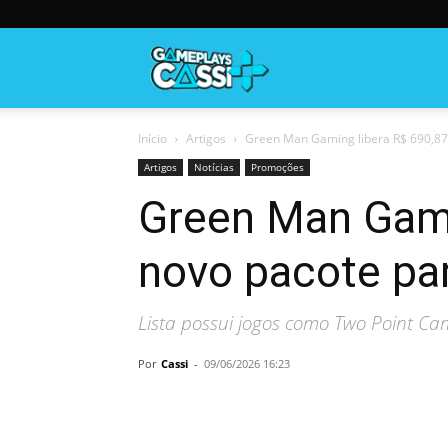
Gameplayscassi
Início
Artigos
Green Man Gaming libera R$ 690,87 
Artigos
Notícias
Promoções
Green Man Gami
novo pacote pa
Lista possui jogos como Two Point Ca
Por
Cassi
-
09/06/2026 16:23