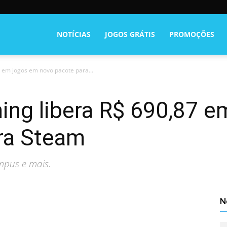
NOTÍCIAS
JOGOS GRÁTIS
PROMOÇÕES
em jogos em novo pacote para...
ng libera R$ 690,87 e
ra Steam
mpus e mais.
N