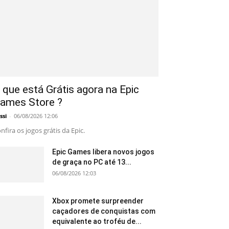
 que está Grátis agora na Epic
ames Store ?
ssi
-
06/08/2026 12:06
nfira os jogos grátis da Epic.
Epic Games libera novos jogos
de graça no PC até 13...
06/08/2026 12:03
Xbox promete surpreender
caçadores de conquistas com
equivalente ao troféu de...