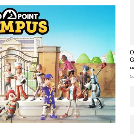
O
G
Ca
Co