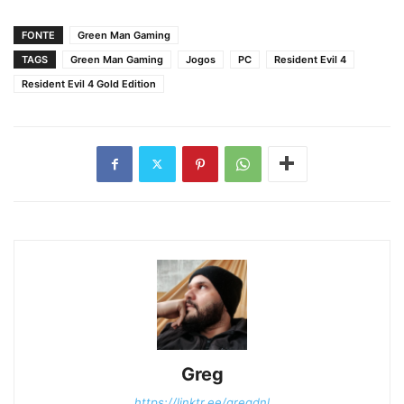
FONTE
Green Man Gaming
TAGS
Green Man Gaming
Jogos
PC
Resident Evil 4
Resident Evil 4 Gold Edition
Greg
https://linktr.ee/gregdnl