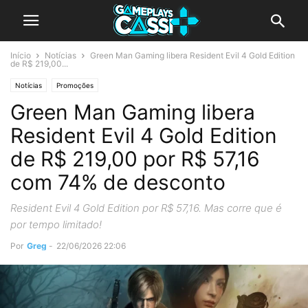
Início
Notícias
Green Man Gaming libera Resident Evil 4 Gold Edition
de R$ 219,00...
Notícias
Promoções
Green Man Gaming libera
Resident Evil 4 Gold Edition
de R$ 219,00 por R$ 57,16
com 74% de desconto
Resident Evil 4 Gold Edition por R$ 57,16. Mas corre que é
por tempo limitado!
Por
Greg
-
22/06/2026 22:06