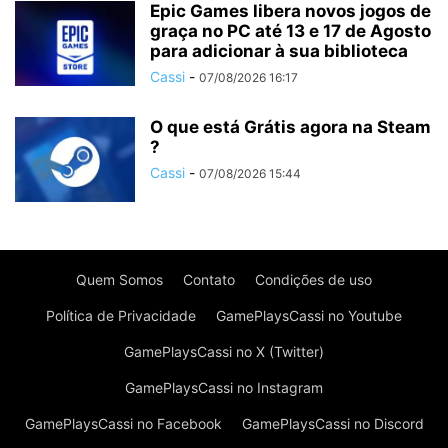
Epic Games libera novos jogos de
graça no PC até 13 e 17 de Agosto
para adicionar à sua biblioteca
Cassi
-
07/08/2026 16:17
O que está Grátis agora na Steam
?
Cassi
-
07/08/2026 15:44
Quem Somos
Contato
Condições de uso
Política de Privacidade
GamePlaysCassi no Youtube
GamePlaysCassi no X (Twitter)
GamePlaysCassi no Instagram
GamePlaysCassi no Facebook
GamePlaysCassi no Discord