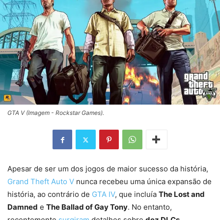
GTA V (Imagem - Rockstar Games).
Apesar de ser um dos jogos de maior sucesso da história,
Grand Theft Auto V
nunca recebeu uma única expansão de
história, ao contrário de
GTA IV
, que incluía
The Lost and
Damned
e
The Ballad of Gay Tony
. No entanto,
recentemente
surgiram
detalhes sobre
dez DLCs