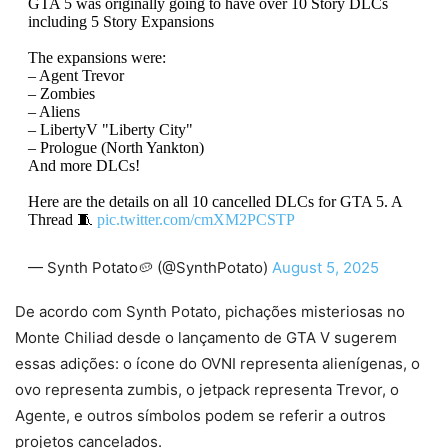
GTA 5 was originally going to have over 10 Story DLCs
including 5 Story Expansions
The expansions were:
– Agent Trevor
– Zombies
– Aliens
– LibertyV "Liberty City"
– Prologue (North Yankton)
And more DLCs!
Here are the details on all 10 cancelled DLCs for GTA 5. A
Thread 🧵
pic.twitter.com/cmXM2PCSTP
— Synth Potato🥔 (@SynthPotato)
August 5, 2025
De acordo com Synth Potato, pichações misteriosas no
Monte Chiliad desde o lançamento de GTA V sugerem
essas adições: o ícone do OVNI representa alienígenas, o
ovo representa zumbis, o jetpack representa Trevor, o
Agente, e outros símbolos podem se referir a outros
projetos cancelados.