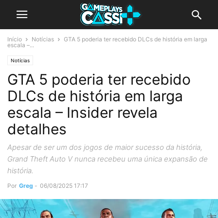
Início
Notícias
GTA 5 poderia ter recebido DLCs de história em larga
escala –...
Notícias
GTA 5 poderia ter recebido
DLCs de história em larga
escala – Insider revela
detalhes
Apesar de ser um dos jogos de maior sucesso da história,
Grand Theft Auto V nunca recebeu uma única expansão de
história.
Por
Greg
-
06/08/2025 17:17