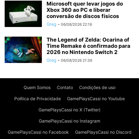
Microsoft quer levar jogos do
Xbox 360 ao PC e liberar
conversão de discos físicos
Greg
-
06/08/2026 22:19
The Legend of Zelda: Ocarina of
Time Remake é confirmado para
2026 no Nintendo Switch 2
Greg
-
06/08/2026 21:36
Quem Somos
Contato
Condições de uso
Política de Privacidade
GamePlaysCassi no Youtube
GamePlaysCassi no X (Twitter)
GamePlaysCassi no Instagram
GamePlaysCassi no Facebook
GamePlaysCassi no Discord