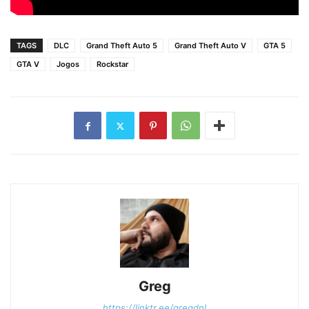
TAGS
DLC
Grand Theft Auto 5
Grand Theft Auto V
GTA 5
GTA V
Jogos
Rockstar
Greg
https://linktr.ee/gregdnl