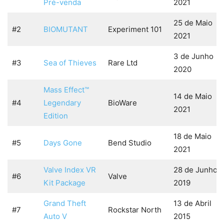
Pré-venda
2021
25 de Maio
#2
BIOMUTANT
Experiment 101
2021
3 de Junho
#3
Sea of Thieves
Rare Ltd
2020
Mass Effect™
14 de Maio
#4
Legendary
BioWare
2021
Edition
18 de Maio
#5
Days Gone
Bend Studio
2021
Valve Index VR
28 de Junho
#6
Valve
Kit Package
2019
Grand Theft
13 de Abril
#7
Rockstar North
Auto V
2015