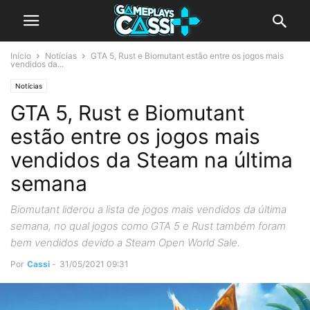
Início
Notícias
GTA 5, Rust e Biomutant estão entre os jogos mais
vendidos da...
Notícias
GTA 5, Rust e Biomutant
estão entre os jogos mais
vendidos da Steam na última
semana
Biomutant liderou a lista de jogos mais vendidos da última
semana, no qual jogos como GTA 5 e Rust também foram
bem vendidos devido a Steam Open World Sale.
Por
Cassi
-
31/05/2021 09:31