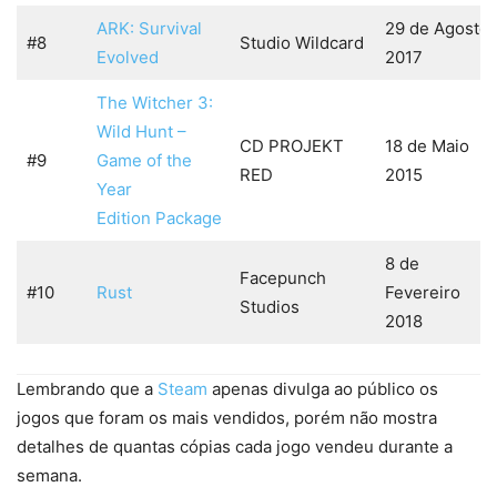
ARK: Survival
29 de Agosto
#8
Studio Wildcard
Evolved
2017
The Witcher 3:
Wild Hunt –
CD PROJEKT
18 de Maio
#9
Game of the
RED
2015
Year
Edition Package
8 de
Facepunch
#10
Rust
Fevereiro
Studios
2018
Lembrando que a
Steam
apenas divulga ao público os
jogos que foram os mais vendidos, porém não mostra
detalhes de quantas cópias cada jogo vendeu durante a
semana.