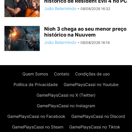
histórico de Resident Evil 4 no PC
João Belarmindo
-
08/08/2026 16:32
Nioh 3 chega ao seu menor preço
histórico na Nuuvem
João Belarmindo
-
08/08/2026 16:19
Quem Somos
Contato
Condições de uso
Política de Privacidade
GamePlaysCassi no Youtube
GamePlaysCassi no X (Twitter)
GamePlaysCassi no Instagram
GamePlaysCassi no Facebook
GamePlaysCassi no Discord
GamePlaysCassi no Steam
GamePlaysCassi no Tiktok