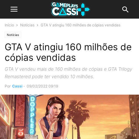
Início
Notícias
GTA V atingiu 160 milhões de cópias vendidas
Notícias
GTA V atingiu 160 milhões de
cópias vendidas
GTA V vendeu mais de 160 milhões de cópias e GTA Trilogy
Remastered pode ter vendido 10 milhões.
Por
Cassi
-
09/02/2022 09:19