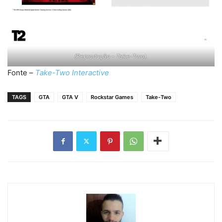
(Reprodução – Take-Two).
Fonte –
Take-Two Interactive
TAGS
GTA
GTA V
Rockstar Games
Take-Two