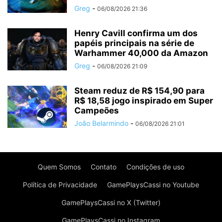
Greg
-
06/08/2026 21:36
Henry Cavill confirma um dos
papéis principais na série de
Warhammer 40,000 da Amazon
Greg
-
06/08/2026 21:09
Steam reduz de R$ 154,90 para
R$ 18,58 jogo inspirado em Super
Campeões
João Belarmindo
-
06/08/2026 21:01
Quem Somos
Contato
Condições de uso
Política de Privacidade
GamePlaysCassi no Youtube
GamePlaysCassi no X (Twitter)
GamePlaysCassi no Instagram