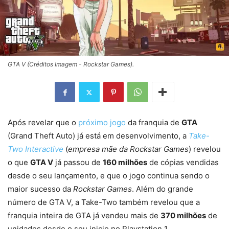
GTA V (Créditos Imagem - Rockstar Games).
Após revelar que o
próximo jogo
da franquia de
GTA
(Grand Theft Auto) já está em desenvolvimento, a
Take-
Two Interactive
(
empresa mãe da Rockstar Games
) revelou
o que
GTA V
já passou de
160 milhões
de cópias vendidas
desde o seu lançamento, e que o jogo continua sendo o
maior sucesso da
Rockstar Games
. Além do grande
número de GTA V, a Take-Two também revelou que a
franquia inteira de GTA já vendeu mais de
370 milhões
de
unidades desde o seu inicio no Playstation 1.