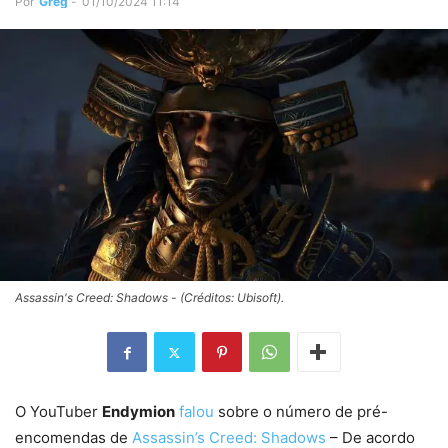
Por
Greg
-
01/10/2024 11:14
Assassin's Creed: Shadows - (Créditos: Ubisoft).
O YouTuber
Endymion
falou
sobre o número de pré-
encomendas de
Assassin’s Creed: Shadows
– De acordo