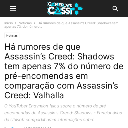
Início
Notícias
Há rumores de que Assassin’s Creed: Shadows tem
apenas 7% do número...
Notícias
Há rumores de que
Assassin’s Creed: Shadows
tem apenas 7% do número de
pré-encomendas em
comparação com Assassin’s
Creed: Valhalla
O YouTuber Endymion falou sobre o número de pré-
encomendas de Assassin's Creed: Shadows - Funcionários
da Ubisoft compartilharam informações sobre.