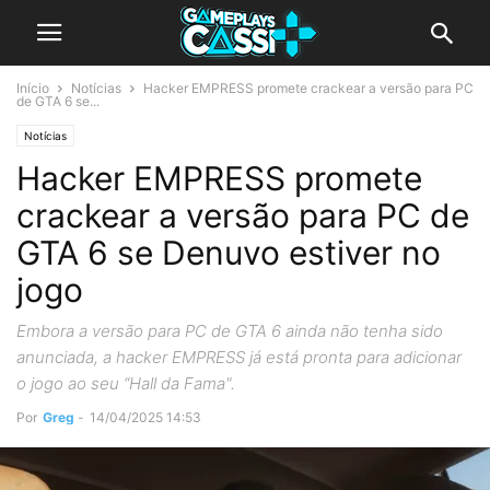
Início
Notícias
Hacker EMPRESS promete crackear a versão para PC
de GTA 6 se...
Notícias
Hacker EMPRESS promete
crackear a versão para PC de
GTA 6 se Denuvo estiver no
jogo
Embora a versão para PC de GTA 6 ainda não tenha sido
anunciada, a hacker EMPRESS já está pronta para adicionar
o jogo ao seu “Hall da Fama".
Por
Greg
-
14/04/2025 14:53