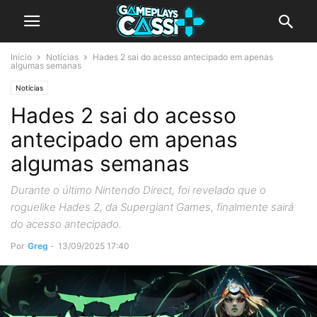
Início
Notícias
Hades 2 sai do acesso antecipado em apenas
algumas semanas
Notícias
Hades 2 sai do acesso
antecipado em apenas
algumas semanas
Durante o último Nintendo Direct, foi revelado que o
roguelike Hades 2, da Supergiant Games, finalmente sairá
do acesso antecipado.
Por
Greg
-
13/09/2025 17:40