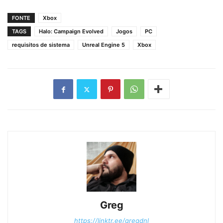
FONTE
Xbox
TAGS
Halo: Campaign Evolved
Jogos
PC
requisitos de sistema
Unreal Engine 5
Xbox
Greg
https://linktr.ee/gregdnl