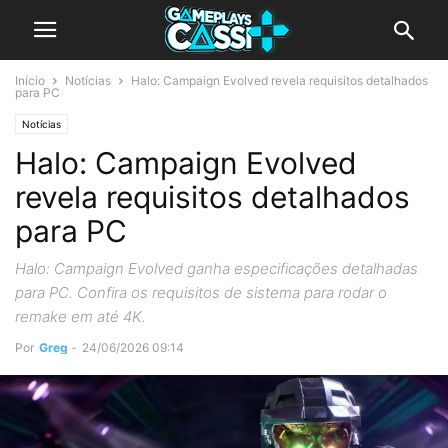
Início
Notícias
Halo: Campaign Evolved revela requisitos detalhados
para PC
Notícias
Halo: Campaign Evolved
revela requisitos detalhados
para PC
Halo: Campaign Evolved ganha especificações detalhadas
para PC. Confira os requisitos de sistema para rodar o
remake em até 4K.
Por
Greg
-
24/06/2026 09:14