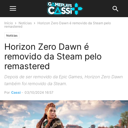
Início
Notícias
Horizon Zero Dawn é removido da Steam pelo
remastered
Notícias
Horizon Zero Dawn é
removido da Steam pelo
remastered
Depois de ser removido da Epic Games, Horizon Zero Dawn
também foi removido da Steam.
Por
Cassi
-
03/10/2024 16:57