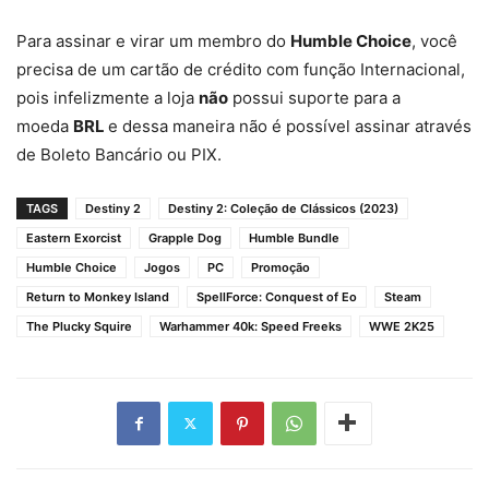
Para assinar e virar um membro do
Humble Choice
, você
precisa de um cartão de crédito com função Internacional,
pois infelizmente a loja
não
possui suporte para a
moeda
BRL
e dessa maneira não é possível assinar através
de Boleto Bancário ou PIX.
TAGS
Destiny 2
Destiny 2: Coleção de Clássicos (2023)
Eastern Exorcist
Grapple Dog
Humble Bundle
Humble Choice
Jogos
PC
Promoção
Return to Monkey Island
SpellForce: Conquest of Eo
Steam
The Plucky Squire
Warhammer 40k: Speed Freeks
WWE 2K25