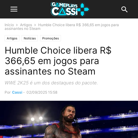
Início
Artigos
Humble Choice libera R$ 366,65 em jogos para
assinantes no Steam
Artigos
Notícias
Promoções
Humble Choice libera R$
366,65 em jogos para
assinantes no Steam
WWE 2K25 é um dos destaques do pacote.
Por
Cassi
-
02/09/2025 15:58