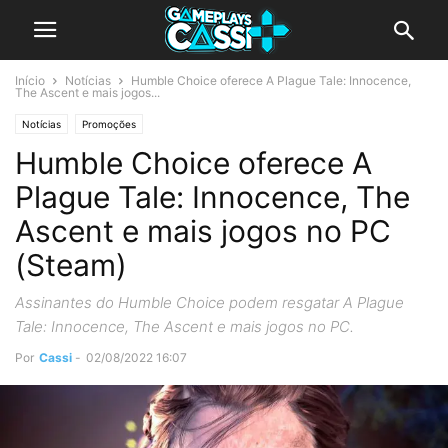
Início
Notícias
Humble Choice oferece A Plague Tale: Innocence,
The Ascent e mais jogos...
Notícias
Promoções
Humble Choice oferece A
Plague Tale: Innocence, The
Ascent e mais jogos no PC
(Steam)
Assinantes do Humble Choice podem resgatar A Plague
Tale: Innocence, The Ascent e mais jogos no PC.
Por
Cassi
-
02/08/2022 16:07