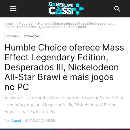
Início
Notícias
Humble Choice oferece Mass Effect Legendary
Edition, Desperados III, Nickelodeon All-Star Brawl...
Notícias
Promoções
Humble Choice oferece Mass
Effect Legendary Edition,
Desperados III, Nickelodeon
All-Star Brawl e mais jogos
no PC
Assinantes do Humble Choice podem resgatar Mass Effect
Legendary Edition, Desperados III, Nickelodeon All-Star
Brawl e mais jogos no PC.
Por
Cassi
-
02/03/2022 08:59