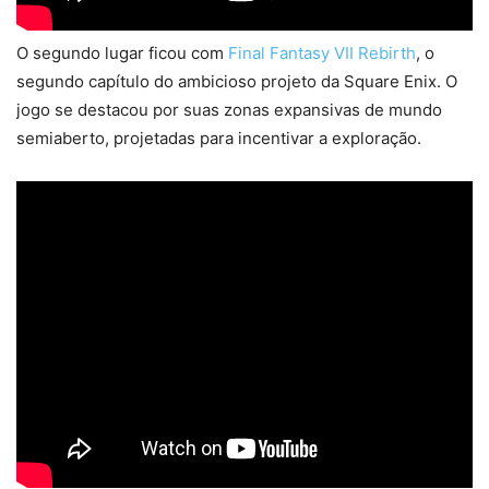
O segundo lugar ficou com
Final Fantasy VII Rebirth
, o
segundo capítulo do ambicioso projeto da Square Enix. O
jogo se destacou por suas zonas expansivas de mundo
semiaberto, projetadas para incentivar a exploração.