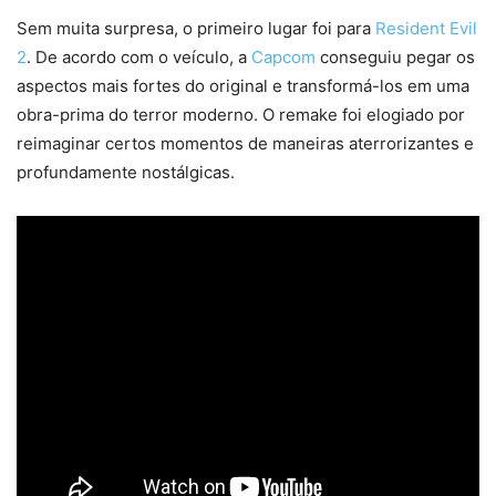
Sem muita surpresa, o primeiro lugar foi para
Resident Evil
2
. De acordo com o veículo, a
Capcom
conseguiu pegar os
aspectos mais fortes do original e transformá-los em uma
obra-prima do terror moderno. O remake foi elogiado por
reimaginar certos momentos de maneiras aterrorizantes e
profundamente nostálgicas.