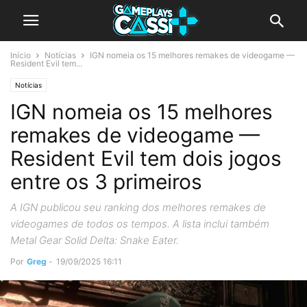
Início
Notícias
IGN nomeia os 15 melhores remakes de videogame —
Resident Evil tem...
Notícias
IGN nomeia os 15 melhores
remakes de videogame —
Resident Evil tem dois jogos
entre os 3 primeiros
A IGN publicou seu ranking dos melhores remakes de
videogames de todos os tempos. A lista inclui também
Metal Gear Solid Delta: Snake Eater.
Por
Greg
-
19/09/2025 16:11