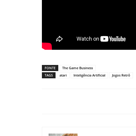
FONTE
The Game Business
TAGS
atari
Inteligência Artificial
Jogos Retrô