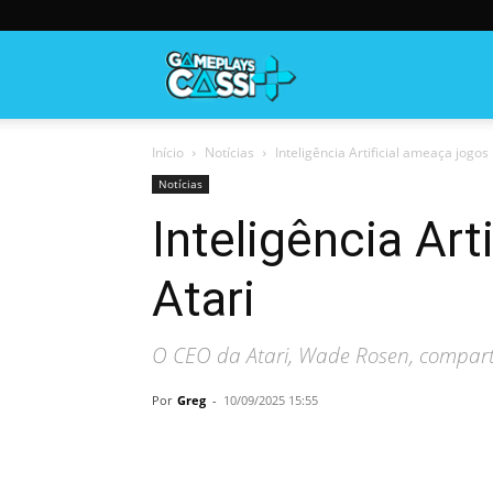
Gameplayscassi
Início
Notícias
Inteligência Artificial ameaça jogos 
Notícias
Inteligência Art
Atari
O CEO da Atari, Wade Rosen, compartil
Por
Greg
-
10/09/2025 15:55