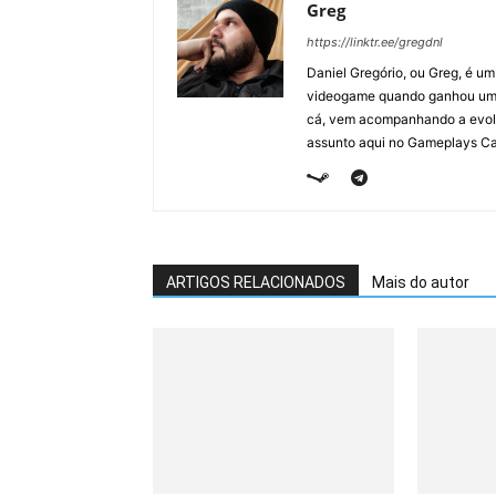
Greg
https://linktr.ee/gregdnl
Daniel Gregório, ou Greg, é u
videogame quando ganhou um F
cá, vem acompanhando a evolu
assunto aqui no Gameplays Ca
ARTIGOS RELACIONADOS
Mais do autor