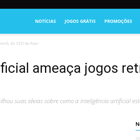
NOTÍCIAS
JOGOS GRÁTIS
PROMOÇÕES
retrô, diz CEO da Atari
ificial ameaça jogos re
hou suas ideias sobre como a inteligência artificial es
N