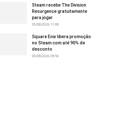
Steam recebe The Division
Resurgence gratuitamente
para jogar
05/08/2026 11:08
Square Enix libera promoção
no Steam com até 90% de
desconto
05/08/2026 09:56