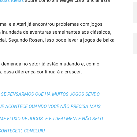
suas ideias
sobre como a inteligência artificial está
ma, e a Atari já encontrou problemas com jogos
tá inundada de aventuras semelhantes aos clássicos,
icial. Segundo Rosen, isso pode levar a jogos de baixa
 a demanda no setor já estão mudando e, com o
s, essa diferença continuará a crescer.
A… SE PENSARMOS QUE HÁ MUITOS JOGOS SENDO
UE ACONTECE QUANDO VOCÊ NÃO PRECISA MAIS
E FLUXO DE JOGOS. E EU REALMENTE NÃO SEI O
CONTECER”, CONCLUIU.