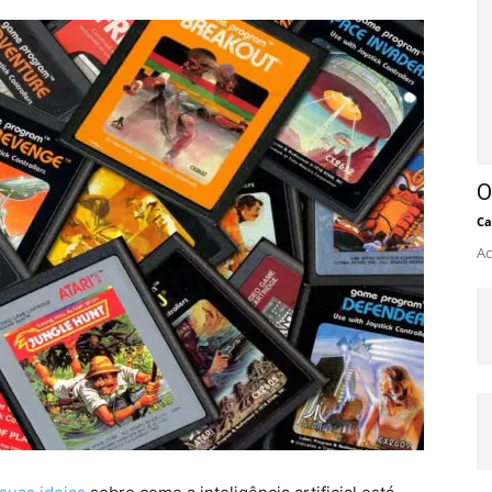
O
Ca
Ac