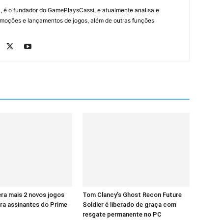
, é o fundador do GamePlaysCassi, e atualmente analisa e
romoções e lançamentos de jogos, além de outras funções
ra mais 2 novos jogos
Tom Clancy’s Ghost Recon Future
ra assinantes do Prime
Soldier é liberado de graça com
resgate permanente no PC