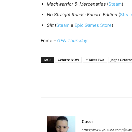
Mechwarrior 5: Mercenaries
(
Steam
)
No Straight Roads: Encore Edition
(
Stea
Silt
(
Ste
a
m
e
Epic Games Store
)
Fonte –
GFN Thursday
TAGS
Geforce NOW
It Takes Two
Jogos Gefor
Cassi
https://www.youtube.com/@Gam