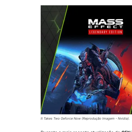
It Takes Two Geforce Now (Reprodução Imagem - Nvidia).