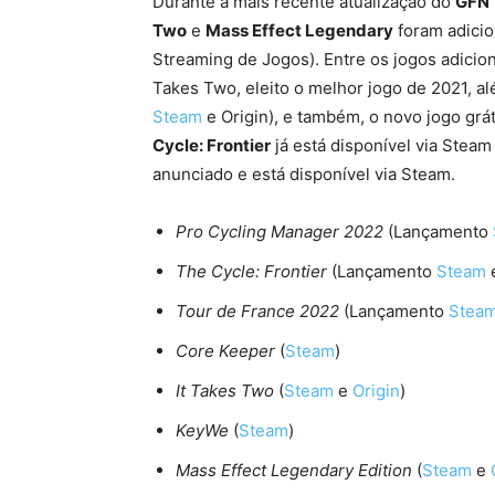
Durante a mais recente atualização do
GFN 
Two
e
Mass Effect Legendary
foram adicio
Streaming de Jogos). Entre os jogos adici
Takes Two, eleito o melhor jogo de 2021, 
Steam
e Origin), e também, o novo jogo gr
Cycle: Frontier
já está disponível via Steam
anunciado e está disponível via Steam.
Pro Cycling Manager 2022
(Lançamento
The Cycle: Frontier
(Lançamento
Steam
Tour de France 2022
(Lançamento
Stea
Core Keeper
(
Steam
)
It Takes Two
(
Steam
e
Origin
)
KeyWe
(
Steam
)
Mass Effect Legendary Edition
(
Steam
e