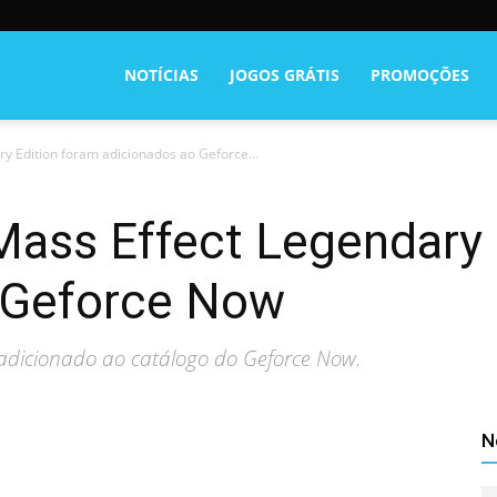
NOTÍCIAS
JOGOS GRÁTIS
PROMOÇÕES
ry Edition foram adicionados ao Geforce...
Mass Effect Legendary 
 Geforce Now
 adicionado ao catálogo do Geforce Now.
N