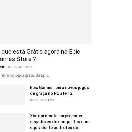
 que está Grátis agora na Epic
ames Store ?
ssi
-
06/08/2026 12:06
nfira os jogos grátis da Epic.
Epic Games libera novos jogos
de graça no PC até 13...
06/08/2026 12:03
Xbox promete surpreender
caçadores de conquistas com
equivalente ao troféu de...