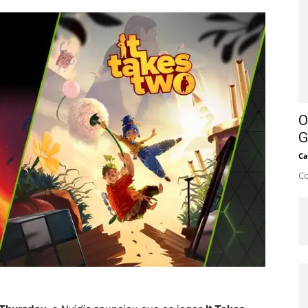
O
G
Ca
Co