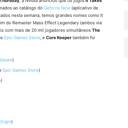
Thursday
, a
Nvidia
anunciou que os jogos
It Takes
nados ao catálogo do
Geforce Now
(aplicativo de
onados nesta semana, temos grandes nomes como It
além do Remaster Mass Effect Legendary (ambos via
átis com mais de 20 mil jogadores simultâneos
The
 e
Epic Games Store
, e
Core Keeper
também foi
Steam
)
e
Epic Games Store
)
m
)
Origin
)