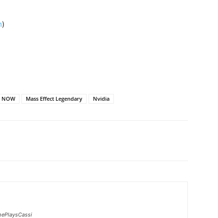
m
)
ce NOW
Mass Effect Legendary
Nvidia
ePlaysCassi