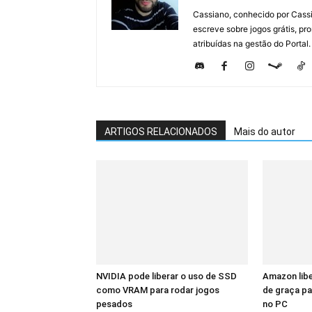
Cassiano, conhecido por Cassi
escreve sobre jogos grátis, p
atribuídas na gestão do Portal.
ARTIGOS RELACIONADOS
Mais do autor
NVIDIA pode liberar o uso de SSD
Amazon libe
como VRAM para rodar jogos
de graça pa
pesados
no PC