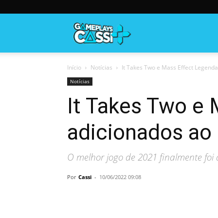
Gameplayscassi
Início
Notícias
It Takes Two e Mass Effect Legenda
Notícias
It Takes Two e 
adicionados ao
O melhor jogo de 2021 finalmente foi
Por
Cassi
-
10/06/2022 09:08