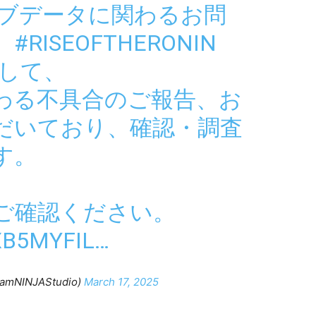
セーブデータに関わるお問
】
#RISEOFTHERONIN
まして、
わる不具合のご報告、お
だいており、確認・調査
す。
ご確認ください。
XB5MYFIL
…
amNINJAStudio)
March 17, 2025