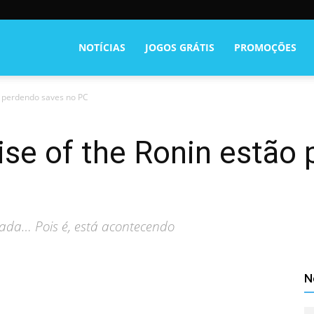
NOTÍCIAS
JOGOS GRÁTIS
PROMOÇÕES
o perdendo saves no PC
se of the Ronin estão
ada… Pois é, está acontecendo
N