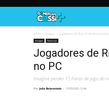
Gameplayscassi
Início
Artigos
Jogadores de Rise of the Ronin estã
Artigos
Notícias
Jogadores de Ri
no PC
Imagine perder 15 horas de jogo do n
Por
João Belarmindo
-
17/03/2025 12:46