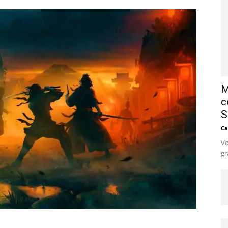
M
c
S
Ca
Vo
gr