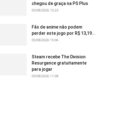
chegou de graça na PS Plus
05/08/2026 15:23
Fãs de anime não podem
perder este jogo por R$ 13,19...
05/08/2026 15:06
Steam recebe The Division
Resurgence gratuitamente
para jogar
05/08/2026 11:08