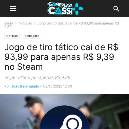
Início
Notícias
Jogo de tiro tático cai de R$ 93,99 para apenas R$
9,39...
Notícias
Promoções
Jogo de tiro tático cai de R$
93,99 para apenas R$ 9,39
no Steam
Sniper Elite 5 por apenas R$ 9,39
Por
João Belarmindo
-
02/10/2025 12:30