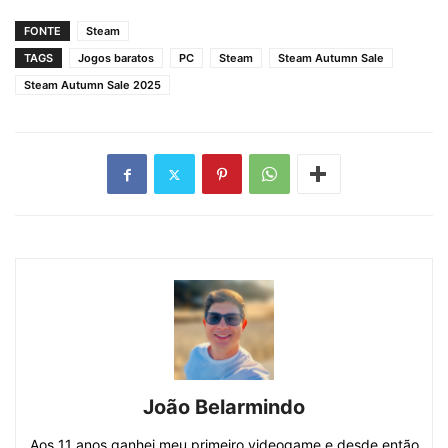
FONTE
Steam
TAGS
Jogos baratos
PC
Steam
Steam Autumn Sale
Steam Autumn Sale 2025
João Belarmindo
Aos 11 anos ganhei meu primeiro videogame e desde então