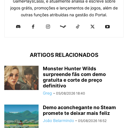
GamePlaysCassi, e atualmente analisa e escreve sobre
jogos grátis, promoções e lançamentos de jogos, além de
outras funções atribuídas na gestão do Portal.
ARTIGOS RELACIONADOS
Monster Hunter Wilds
surpreende fãs com demo
gratuita e corte de preço
definitivo
Greg
-
05/08/2026 18:40
Demo aconchegante no Steam
promete te deixar mais feliz
João Belarmindo
-
05/08/2026 16:52