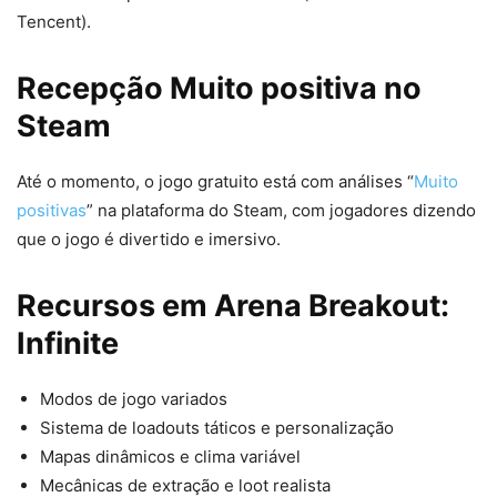
Tencent).
Recepção Muito positiva no
Steam
Até o momento, o jogo gratuito está com análises “
Muito
positivas
” na plataforma do Steam, com jogadores dizendo
que o jogo é divertido e imersivo.
Recursos em Arena Breakout:
Infinite
Modos de jogo variados
Sistema de loadouts táticos e personalização
Mapas dinâmicos e clima variável
Mecânicas de extração e loot realista