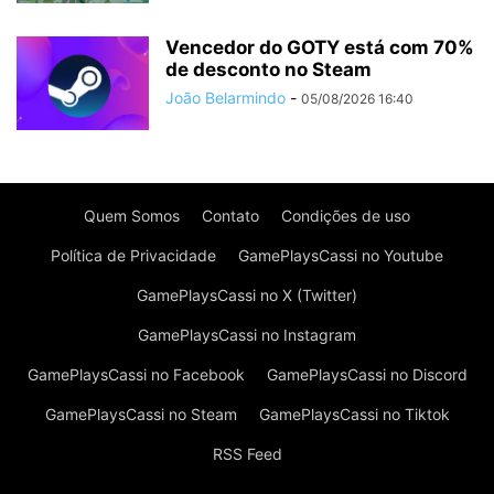
Vencedor do GOTY está com 70%
de desconto no Steam
João Belarmindo
-
05/08/2026 16:40
Quem Somos
Contato
Condições de uso
Política de Privacidade
GamePlaysCassi no Youtube
GamePlaysCassi no X (Twitter)
GamePlaysCassi no Instagram
GamePlaysCassi no Facebook
GamePlaysCassi no Discord
GamePlaysCassi no Steam
GamePlaysCassi no Tiktok
RSS Feed