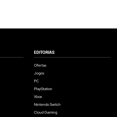
EDITORIAS
Ofertas
Jogos
PC
PlayStation
Xbox
Nintendo Switch
Cloud Gaming