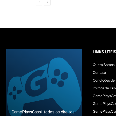
LINKS ÚTEI
Quem Somos
Contato
Condições de 
Política de Pri
GamePlaysCas
GamePlaysCass
GamePlaysCass
GamePlaysCassi, todos os direitos