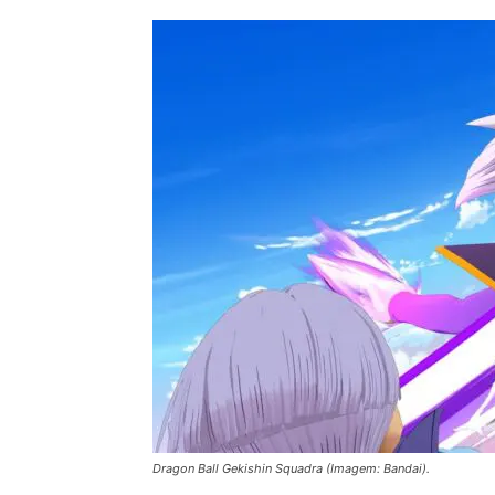
Dragon Ball Gekishin Squadra (Imagem: Bandai).