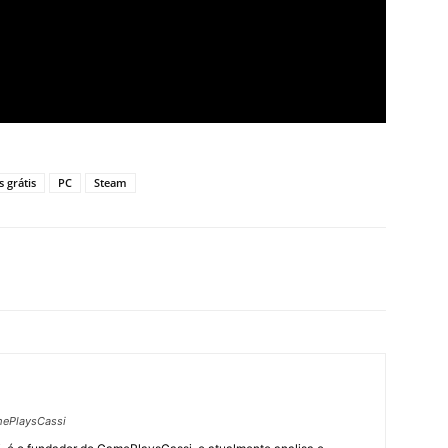
s grátis
PC
Steam
ePlaysCassi