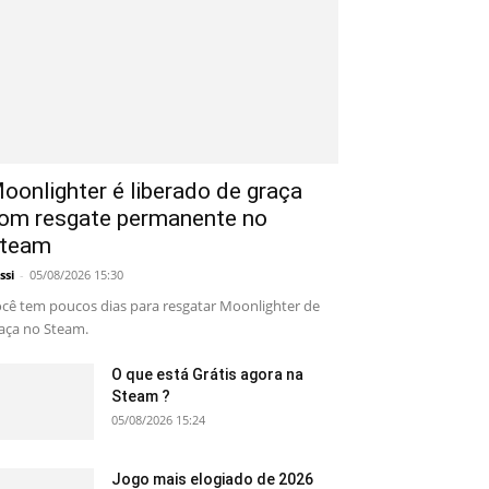
oonlighter é liberado de graça
om resgate permanente no
team
ssi
-
05/08/2026 15:30
cê tem poucos dias para resgatar Moonlighter de
aça no Steam.
O que está Grátis agora na
Steam ?
05/08/2026 15:24
Jogo mais elogiado de 2026