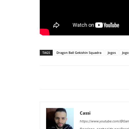
TAGS
Dragon Ball Gekishin Squadra
Jogos
Jogo
Cassi
https://www.youtube.com/@Gam