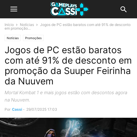
Início
Notícias
Jogos de PC estão baratos com até 91% de desconto
em promoção...
Notícias
Promoções
Jogos de PC estão baratos
com até 91% de desconto em
promoção da Suuper Feirinha
da Nuuvem
Mortal Kombat 1 e mais jogos estão com descontos agora
na Nuuvem.
Por
Cassi
-
29/07/2025 17:03