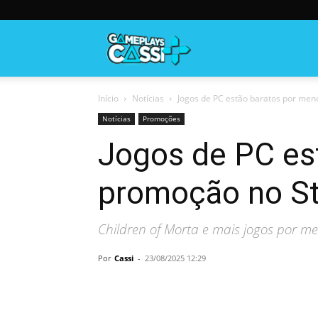
Gameplayscassi
Início
Notícias
Jogos de PC estão baratos por men
Notícias
Promoções
Jogos de PC es
promoção no S
Children of Morta e mais jogos por m
Por
Cassi
-
23/08/2025 12:29