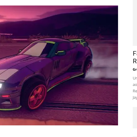
F
R
Gr
Um
ao
Re
Ja