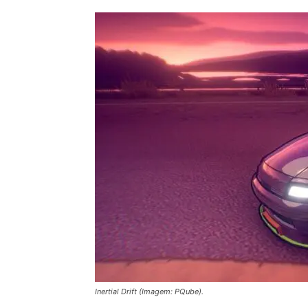
Inertial Drift (Imagem: PQube).