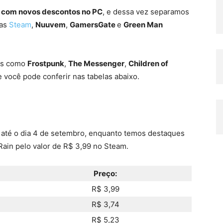
com novos descontos no PC
, e dessa vez separamos
jas
Steam
,
Nuuvem
,
GamersGate
e
Green Man
gos como
Frostpunk
,
The Messenger
,
Children of
 você pode conferir nas tabelas abaixo.
 até o dia 4 de setembro, enquanto temos destaques
Rain pelo valor de R$ 3,99 no Steam.
Preço:
R$ 3,99
R$ 3,74
R$ 5,23