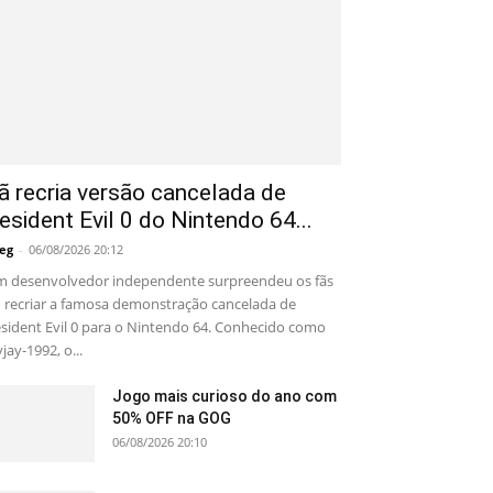
ã recria versão cancelada de
esident Evil 0 do Nintendo 64...
eg
-
06/08/2026 20:12
 desenvolvedor independente surpreendeu os fãs
 recriar a famosa demonstração cancelada de
sident Evil 0 para o Nintendo 64. Conhecido como
yjay-1992, o...
Jogo mais curioso do ano com
50% OFF na GOG
06/08/2026 20:10