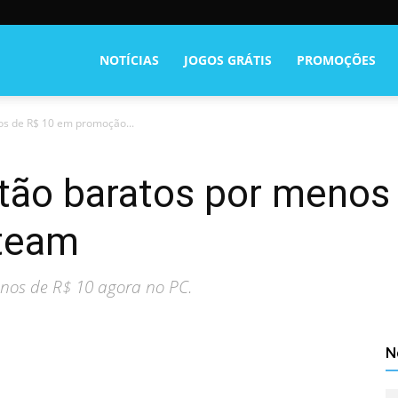
NOTÍCIAS
JOGOS GRÁTIS
PROMOÇÕES
os de R$ 10 em promoção...
tão baratos por menos
team
enos de R$ 10 agora no PC.
N