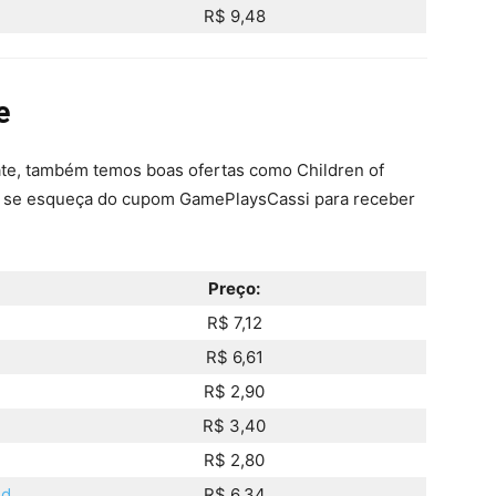
R$ 9,48
e
Gate, também temos boas ofertas como Children of
ão se esqueça do cupom GamePlaysCassi para receber
Preço:
R$ 7,12
R$ 6,61
R$ 2,90
R$ 3,40
R$ 2,80
ed
R$ 6,34