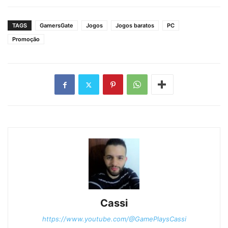
TAGS
GamersGate
Jogos
Jogos baratos
PC
Promoção
Cassi
https://www.youtube.com/@GamePlaysCassi