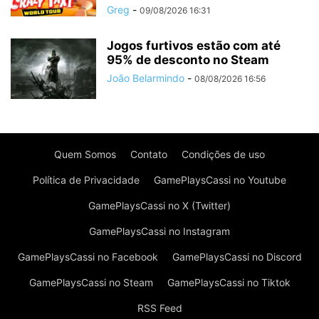
Greg
-
09/08/2026 16:31
Jogos furtivos estão com até
95% de desconto no Steam
João Belarmindo
-
08/08/2026 16:56
Quem Somos
Contato
Condições de uso
Política de Privacidade
GamePlaysCassi no Youtube
GamePlaysCassi no X (Twitter)
GamePlaysCassi no Instagram
GamePlaysCassi no Facebook
GamePlaysCassi no Discord
GamePlaysCassi no Steam
GamePlaysCassi no Tiktok
RSS Feed