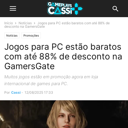
Início
Notícias
Jogos para PC estão baratos com até 88% de
desconto na GamersGate
Notícias
Promoções
Jogos para PC estão baratos
com até 88% de desconto na
GamersGate
Muitos jogos estão em promoção agora em loja
internacional de games para PC.
Por
Cassi
-
12/08/2025 17:33