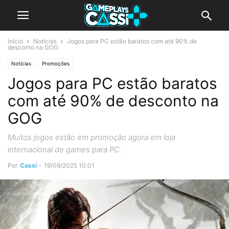
Início
Notícias
Jogos para PC estão baratos com até 90% de
desconto na GOG
Notícias
Promoções
Jogos para PC estão baratos
com até 90% de desconto na
GOG
Muitos jogos estão em promoção agora em loja
internacional de games para PC.
Por
Cassi
-
19/08/2025 10:01