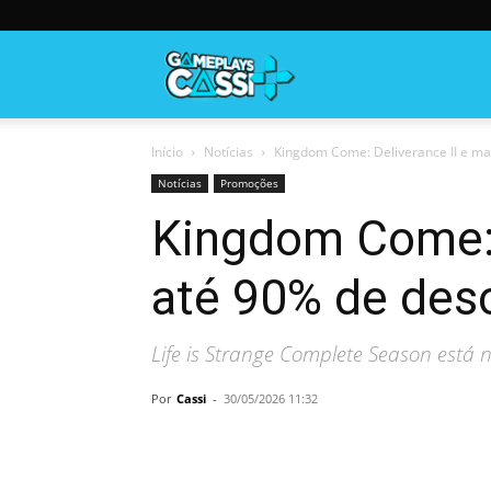
Gameplayscassi
Início
Notícias
Kingdom Come: Deliverance II e mai
Notícias
Promoções
Kingdom Come: 
até 90% de des
Life is Strange Complete Season está
Por
Cassi
-
30/05/2026 11:32