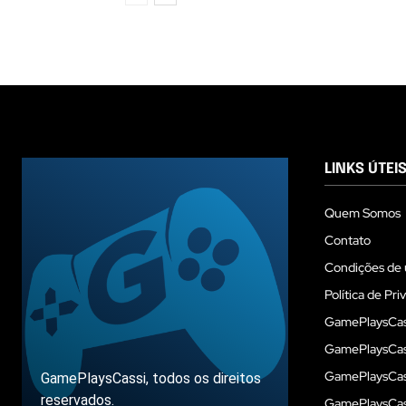
LINKS ÚTEI
Quem Somos
Contato
Condições de 
Política de Pri
GamePlaysCas
GamePlaysCass
GamePlaysCass
GamePlaysCassi, todos os direitos
reservados.
GamePlaysCas