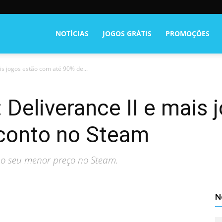
NOTÍCIAS
JOGOS GRÁTIS
PROMOÇÕES
s jogos estão com até 90% de...
Deliverance II e mais 
conto no Steam
 no seu menor preço no Steam.
N