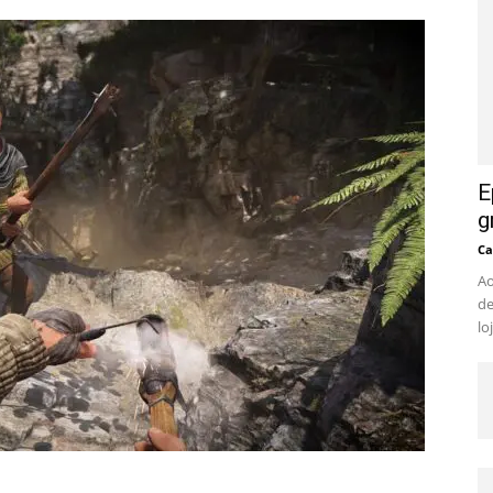
E
g
Ca
Ao
de
lo