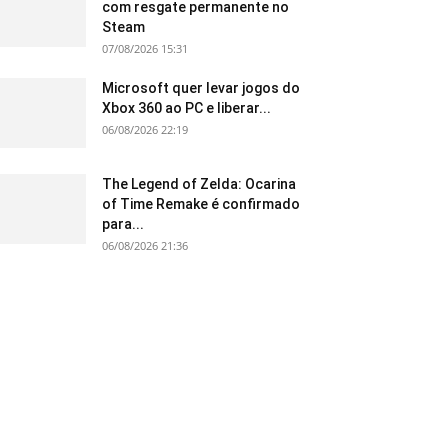
com resgate permanente no
Steam
07/08/2026 15:31
Microsoft quer levar jogos do
Xbox 360 ao PC e liberar...
06/08/2026 22:19
The Legend of Zelda: Ocarina
of Time Remake é confirmado
para...
06/08/2026 21:36