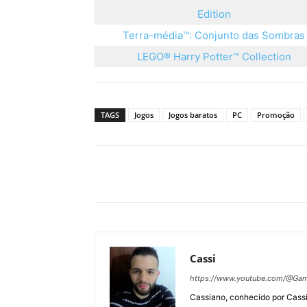
Edition
Terra-média™: Conjunto das Sombras
LEGO® Harry Potter™ Collection
TAGS
Jogos
Jogos baratos
PC
Promoção
Cassi
https://www.youtube.com/@Gam
Cassiano, conhecido por Cassi