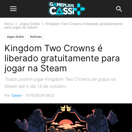
Início
Jogos Grátis
Kingdom Two Crowns é liberado gratuitamente
para jogar na Steam
Jogos Grátis
Notícias
Kingdom Two Crowns é
liberado gratuitamente para
jogar na Steam
Todos podem jogar Kingdom Two Crowns de graça na
Steam até o dia 14 de outubro.
Por
Cassi
-
11/10/2024 09:22