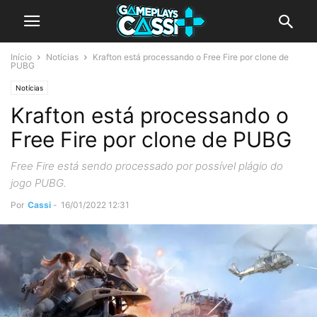
Início
Notícias
Krafton está processando o Free Fire por clone de
PUBG
Notícias
Krafton está processando o
Free Fire por clone de PUBG
Free Fire está sendo processado por possível plágio do
jogo PUBG.
Por
Cassi
-
16/01/2022 12:31