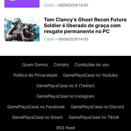
Cassi
-
06/08/2026 14:05
Tom Clancy’s Ghost Recon Future
Soldier é liberado de graça com
resgate permanente no PC
Cassi
-
06/08/2026 14:00
Quem Somos
Contato
Condições de uso
Política de Privacidade
GamePlaysCassi no Youtube
GamePlaysCassi no X (Twitter)
GamePlaysCassi no Instagram
GamePlaysCassi no Facebook
GamePlaysCassi no Discord
GamePlaysCassi no Steam
GamePlaysCassi no Tiktok
RSS Feed