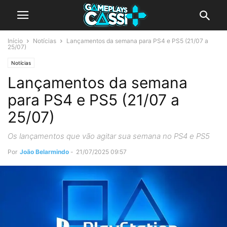
Início
Notícias
Lançamentos da semana para PS4 e PS5 (21/07 a
25/07)
Notícias
Lançamentos da semana
para PS4 e PS5 (21/07 a
25/07)
Os lançamentos que vão agitar sua semana no PS4 e PS5
Por
João Belarmindo
-
21/07/2025 09:57