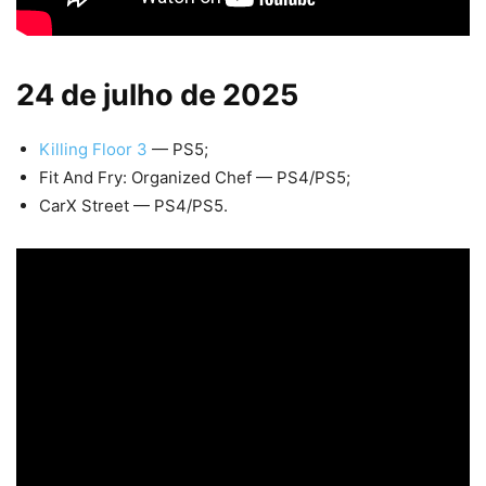
24 de julho de 2025
Killing Floor 3
— PS5;
Fit And Fry: Organized Chef — PS4/PS5;
CarX Street — PS4/PS5.