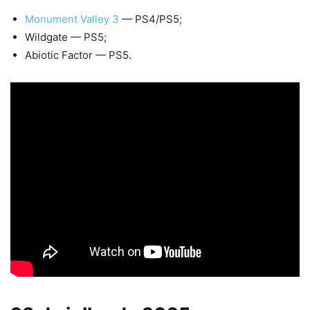
Monument Valley 3
— PS4/PS5;
Wildgate — PS5;
Abiotic Factor — PS5.