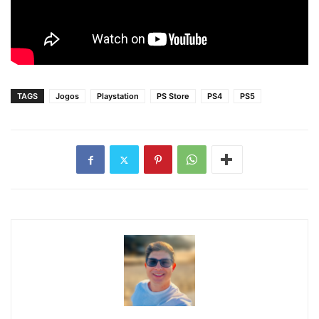
TAGS
Jogos
Playstation
PS Store
PS4
PS5