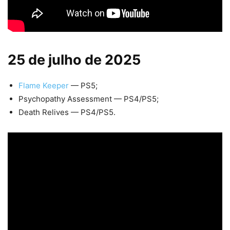
25 de julho de 2025
Flame Keeper
— PS5;
Psychopathy Assessment — PS4/PS5;
Death Relives — PS4/PS5.