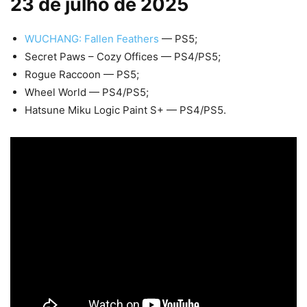
23 de julho de 2025
WUCHANG: Fallen Feathers
— PS5;
Secret Paws – Cozy Offices — PS4/PS5;
Rogue Raccoon — PS5;
Wheel World — PS4/PS5;
Hatsune Miku Logic Paint S+ — PS4/PS5.