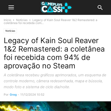
Início
Notícias
Legacy of Kain Soul Reaver 1&2 Remastered: a
coletânea foi recebida com...
Notícias
Legacy of Kain Soul Reaver
1&2 Remastered: a coletânea
foi recebida com 94% de
aprovação no Steam
A coletânea recebeu gráficos aprimorados, um esquema de
controle moderno, câmera redesenhada, mapa e bússola,
modo foto e sistema de ciclo dia/noite.
Por
Greg
-
11/12/2024 10:52