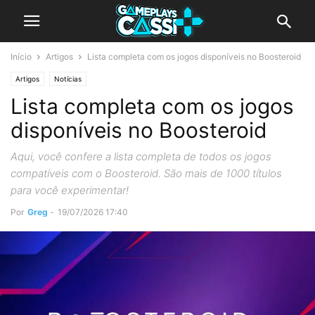
Início
Artigos
Lista completa com os jogos disponíveis no Boosteroid
Artigos
Notícias
Lista completa com os jogos
disponíveis no Boosteroid
Aqui, você confere a lista completa de todos os jogos
compatíveis com o Boosteroid. São mais de 1000 títulos
para você experimentar!
Por
Greg
-
19/07/2026 17:40