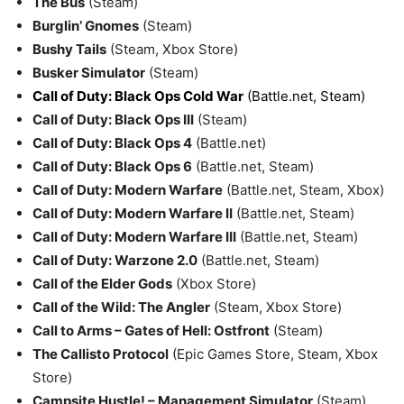
The Bus
(Steam)
Burglin’ Gnomes
(Steam)
Bushy Tails
(Steam, Xbox Store)
Busker Simulator
(Steam)
Call of Duty: Black Ops Cold War
(Battle.net, Steam)
Call of Duty: Black Ops III
(Steam)
Call of Duty: Black Ops 4
(Battle.net)
Call of Duty: Black Ops 6
(Battle.net, Steam)
Call of Duty: Modern Warfare
(Battle.net, Steam, Xbox)
Call of Duty: Modern Warfare II
(Battle.net, Steam)
Call of Duty: Modern Warfare III
(Battle.net, Steam)
Call of Duty: Warzone 2.0
(Battle.net, Steam)
Call of the Elder Gods
(Xbox Store)
Call of the Wild: The Angler
(Steam, Xbox Store)
Call to Arms – Gates of Hell: Ostfront
(Steam)
The Callisto Protocol
(Epic Games Store, Steam, Xbox
Store)
Campsite Hustle! – Management Simulator
(Steam)