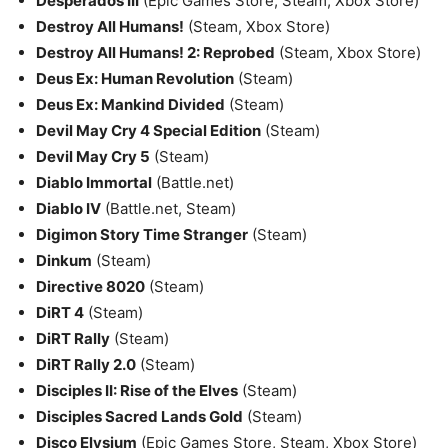
Desperados III
(Epic Games Store, Steam, Xbox Store)
Destroy All Humans!
(Steam, Xbox Store)
Destroy All Humans! 2: Reprobed
(Steam, Xbox Store)
Deus Ex: Human Revolution
(Steam)
Deus Ex: Mankind Divided
(Steam)
Devil May Cry 4 Special Edition
(Steam)
Devil May Cry 5
(Steam)
Diablo Immortal
(Battle.net)
Diablo IV
(Battle.net, Steam)
Digimon Story Time Stranger
(Steam)
Dinkum
(Steam)
Directive 8020
(Steam)
DiRT 4
(Steam)
DiRT Rally
(Steam)
DiRT Rally 2.0
(Steam)
Disciples II: Rise of the Elves
(Steam)
Disciples Sacred Lands Gold
(Steam)
Disco Elysium
(Epic Games Store, Steam, Xbox Store)