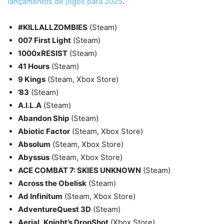
lançamentos de jogos para 2025
.
#KILLALLZOMBIES
(Steam)
007 First Light
(Steam)
1000xRESIST
(Steam)
41 Hours
(Steam)
9 Kings
(Steam, Xbox Store)
’83
(Steam)
A.I.L.A
(Steam)
Abandon Ship
(Steam)
Abiotic Factor
(Steam, Xbox Store)
Absolum
(Steam, Xbox Store)
Abyssus
(Steam, Xbox Store)
ACE COMBAT 7: SKIES UNKNOWN
(Steam)
Across the Obelisk
(Steam)
Ad Infinitum
(Steam, Xbox Store)
AdventureQuest 3D
(Steam)
Aerial_Knight’s DropShot
(Xbox Store)