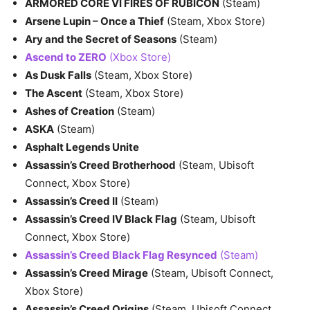
ARMORED CORE VI FIRES OF RUBICON
(Steam)
Arsene Lupin – Once a Thief
(Steam, Xbox Store)
Ary and the Secret of Seasons
(Steam)
Ascend to ZERO
(Xbox Store)
As Dusk Falls
(Steam, Xbox Store)
The Ascent
(Steam, Xbox Store)
Ashes of Creation
(Steam)
ASKA
(Steam)
Asphalt Legends Unite
Assassin’s Creed Brotherhood
(Steam, Ubisoft
Connect, Xbox Store)
Assassin’s Creed II
(Steam)
Assassin’s Creed IV Black Flag
(Steam, Ubisoft
Connect, Xbox Store)
Assassin’s Creed Black Flag Resynced
(Steam)
Assassin’s Creed Mirage
(Steam, Ubisoft Connect,
Xbox Store)
Assassin’s Creed Origins
(Steam, Ubisoft Connect,