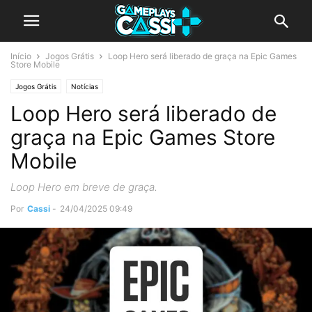
Início
Jogos Grátis
Loop Hero será liberado de graça na Epic Games
Store Mobile
Jogos Grátis
Notícias
Loop Hero será liberado de
graça na Epic Games Store
Mobile
Loop Hero em breve de graça.
Por
Cassi
-
24/04/2025 09:49