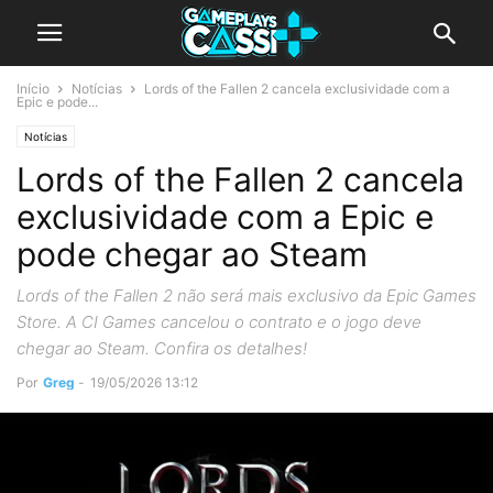
Início
Notícias
Lords of the Fallen 2 cancela exclusividade com a
Epic e pode...
Notícias
Lords of the Fallen 2 cancela
exclusividade com a Epic e
pode chegar ao Steam
Lords of the Fallen 2 não será mais exclusivo da Epic Games
Store. A CI Games cancelou o contrato e o jogo deve
chegar ao Steam. Confira os detalhes!
Por
Greg
-
19/05/2026 13:12