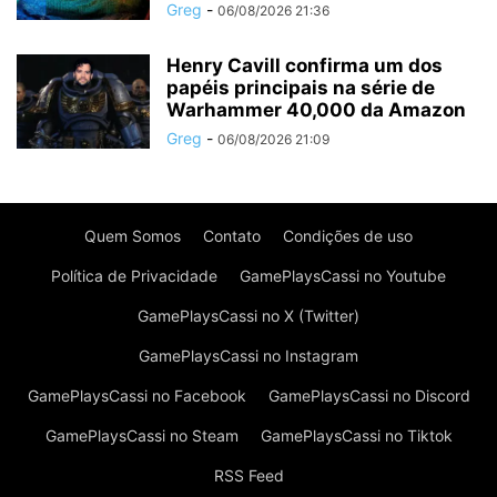
Greg
-
06/08/2026 21:36
Henry Cavill confirma um dos
papéis principais na série de
Warhammer 40,000 da Amazon
Greg
-
06/08/2026 21:09
Quem Somos
Contato
Condições de uso
Política de Privacidade
GamePlaysCassi no Youtube
GamePlaysCassi no X (Twitter)
GamePlaysCassi no Instagram
GamePlaysCassi no Facebook
GamePlaysCassi no Discord
GamePlaysCassi no Steam
GamePlaysCassi no Tiktok
RSS Feed