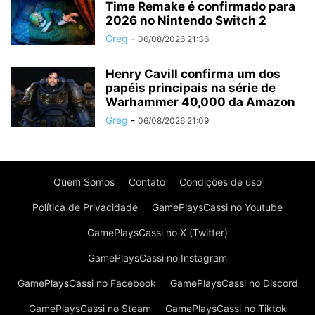
Time Remake é confirmado para
2026 no Nintendo Switch 2
Greg
-
06/08/2026 21:36
Henry Cavill confirma um dos
papéis principais na série de
Warhammer 40,000 da Amazon
Greg
-
06/08/2026 21:09
Quem Somos
Contato
Condições de uso
Política de Privacidade
GamePlaysCassi no Youtube
GamePlaysCassi no X (Twitter)
GamePlaysCassi no Instagram
GamePlaysCassi no Facebook
GamePlaysCassi no Discord
GamePlaysCassi no Steam
GamePlaysCassi no Tiktok