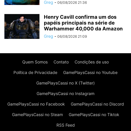
Greg
-
06/08/2026 21:36
Henry Cavill confirma um dos
papéis principais na série de
Warhammer 40,000 da Amazon
Greg
-
06/08/2026 21:09
Quem Somos
Contato
Condições de uso
Política de Privacidade
GamePlaysCassi no Youtube
GamePlaysCassi no X (Twitter)
GamePlaysCassi no Instagram
GamePlaysCassi no Facebook
GamePlaysCassi no Discord
GamePlaysCassi no Steam
GamePlaysCassi no Tiktok
RSS Feed