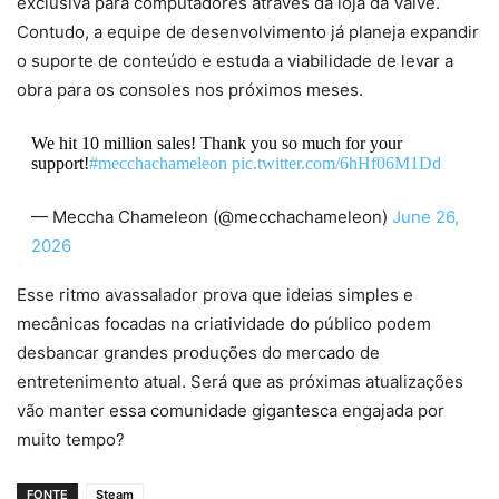
exclusiva para computadores através da loja da Valve.
Contudo, a equipe de desenvolvimento já planeja expandir
o suporte de conteúdo e estuda a viabilidade de levar a
obra para os consoles nos próximos meses.
We hit 10 million sales! Thank you so much for your
support!
#mecchachameleon
pic.twitter.com/6hHf06M1Dd
— Meccha Chameleon (@mecchachameleon)
June 26,
2026
Esse ritmo avassalador prova que ideias simples e
mecânicas focadas na criatividade do público podem
desbancar grandes produções do mercado de
entretenimento atual. Será que as próximas atualizações
vão manter essa comunidade gigantesca engajada por
muito tempo?
FONTE
Steam