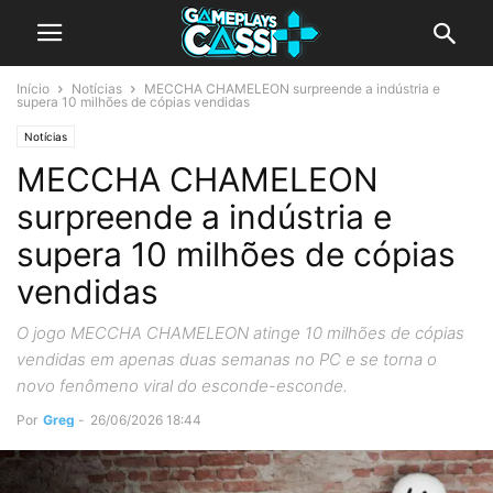
Início
Notícias
MECCHA CHAMELEON surpreende a indústria e
supera 10 milhões de cópias vendidas
Notícias
MECCHA CHAMELEON
surpreende a indústria e
supera 10 milhões de cópias
vendidas
O jogo MECCHA CHAMELEON atinge 10 milhões de cópias
vendidas em apenas duas semanas no PC e se torna o
novo fenômeno viral do esconde-esconde.
Por
Greg
-
26/06/2026 18:44