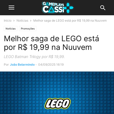
Início
Notícias
Melhor saga de LEGO está por R$ 19,99 na Nuuvem
Notícias
Promoções
Melhor saga de LEGO está
por R$ 19,99 na Nuuvem
LEGO Batman Trilogy por R$ 19,99.
Por
João Belarmindo
-
04/09/2025 16:19