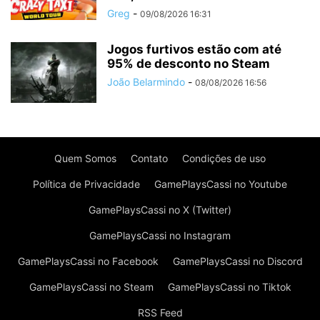
Greg
-
09/08/2026 16:31
Jogos furtivos estão com até
95% de desconto no Steam
João Belarmindo
-
08/08/2026 16:56
Quem Somos
Contato
Condições de uso
Política de Privacidade
GamePlaysCassi no Youtube
GamePlaysCassi no X (Twitter)
GamePlaysCassi no Instagram
GamePlaysCassi no Facebook
GamePlaysCassi no Discord
GamePlaysCassi no Steam
GamePlaysCassi no Tiktok
RSS Feed